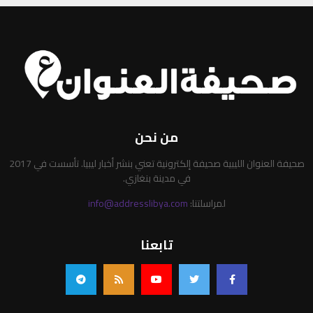
من نحن
صحيفة العنوان الليبية صحيفة إلكترونية تعني بنشر أخبار ليبيا. تأسست في 2017
في مدينة بنغازي.
لمراسلتنا:
info@addresslibya.com
تابعنا