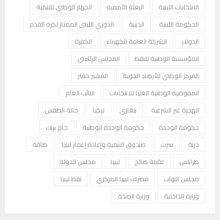
الانتخابات الليبية
البعثة الأممية
الجهاز الوطني للتنمية
الحكومة الليبية
الدبيبة
الدوري الليبي الممتاز لكرة القدم
الدولار
الشركة العامة للكهرباء
الكفرة
المؤسسة الوطنية للنفط
المجلس الرئاسي
المركز الوطني للأرصاد الجوية
المشير حفتر
المفوضية الوطنية العليا للانتخابات
النائب العام
الهجرة غير الشرعية
بنغازي
تركيا
حالة الطقس
حكومة الوحدة
حكومة الوحدة الوطنية
خام برنت
درنة
سرت
صندوق التنمية وإعادة إعمار ليبيا
طاقة
طرابلس
عقيلة صالح
ليبيا
مجلس الدولة
مجلس النواب
مصرف ليبيا المركزي
نفط ليبيا
وزارة الداخلية
وزارة الصحة