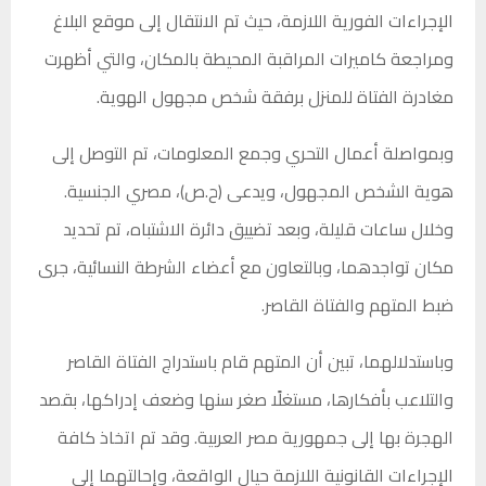
الإجراءات الفورية اللازمة، حيث تم الانتقال إلى موقع البلاغ
ومراجعة كاميرات المراقبة المحيطة بالمكان، والتي أظهرت
مغادرة الفتاة للمنزل برفقة شخص مجهول الهوية.
وبمواصلة أعمال التحري وجمع المعلومات، تم التوصل إلى
هوية الشخص المجهول، ويدعى (ح.ص)، مصري الجنسية.
وخلال ساعات قليلة، وبعد تضييق دائرة الاشتباه، تم تحديد
مكان تواجدهما، وبالتعاون مع أعضاء الشرطة النسائية، جرى
ضبط المتهم والفتاة القاصر.
وباستدلالهما، تبين أن المتهم قام باستدراج الفتاة القاصر
والتلاعب بأفكارها، مستغلًا صغر سنها وضعف إدراكها، بقصد
الهجرة بها إلى جمهورية مصر العربية. وقد تم اتخاذ كافة
الإجراءات القانونية اللازمة حيال الواقعة، وإحالتهما إلى