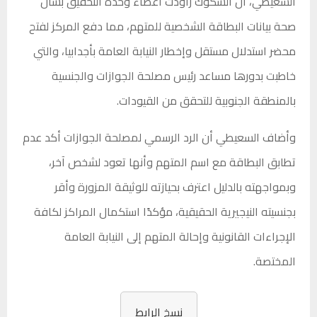
السعيطي، أن الشكوك راودت أعضاء وحدة التحقيق بشأن
صحة بيانات البطاقة الشخصية للمتهم، مما دفع المركز لفتح
محضر استدلال مستقل وإخطار النيابة العامة بأجدابيا، والتي
خاطبت بدورها مساعد رئيس مصلحة الجوازات والجنسية
بالمنطقة الجنوبية للتحقق من القيودات.
وأضاف السعيطي أن الرد الرسمي لمصلحة الجوازات أكد عدم
تطابق البطاقة مع اسم المتهم وأنها تعود لشخص آخر،
وبمواجهته بالدليل اعترف بحيازته للوثيقة المزورة وأقر
بجنسيته النيجيرية الحقيقية، مؤكدًا استكمال المراكز لكافة
الإجراءات القانونية وإحالة المتهم إلى النيابة العامة
المختصة.
نسخ الرابط