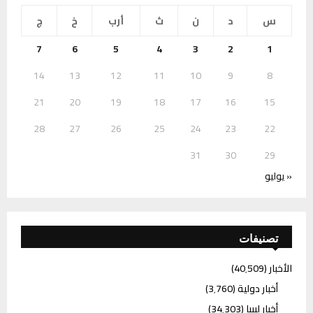
س
د
ن
ث
أرب
خ
ج
7
6
5
4
3
2
1
14
13
12
11
10
9
8
21
20
19
18
17
16
15
28
27
26
25
24
23
22
31
30
29
« يوليو
تصنيفات
الأخبار
(40٬509)
أخبار دولية
(3٬760)
أخبار ليبيا
(34٬303)