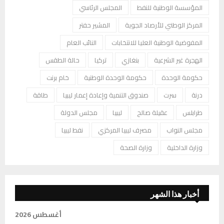
المؤسسة الوطنية للنفط
المجلس الرئاسي
المركز الوطني للأرصاد الجوية
المشير حفتر
المفوضية الوطنية العليا للانتخابات
النائب العام
الهجرة غير الشرعية
بنغازي
تركيا
حالة الطقس
حكومة الوحدة
حكومة الوحدة الوطنية
خام برنت
درنة
سرت
صندوق التنمية وإعادة إعمار ليبيا
طاقة
طرابلس
عقيلة صالح
ليبيا
مجلس الدولة
مجلس النواب
مصرف ليبيا المركزي
نفط ليبيا
وزارة الداخلية
وزارة الصحة
أخبار هذا الشهر
أغسطس 2026