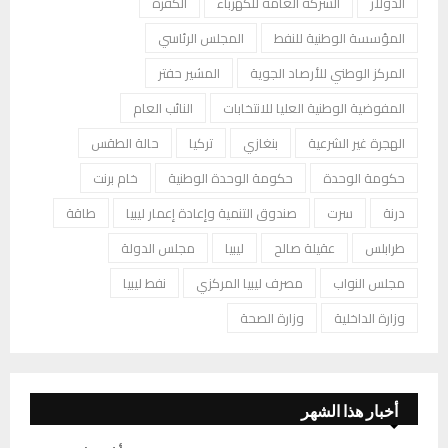
الدولار
الشركة العامة للكهرباء
الكفرة
المؤسسة الوطنية للنفط
المجلس الرئاسي
المركز الوطني للأرصاد الجوية
المشير حفتر
المفوضية الوطنية العليا للانتخابات
النائب العام
الهجرة غير الشرعية
بنغازي
تركيا
حالة الطقس
حكومة الوحدة
حكومة الوحدة الوطنية
خام برنت
درنة
سرت
صندوق التنمية وإعادة إعمار ليبيا
طاقة
طرابلس
عقيلة صالح
ليبيا
مجلس الدولة
مجلس النواب
مصرف ليبيا المركزي
نفط ليبيا
وزارة الداخلية
وزارة الصحة
أخبار هذا الشهر