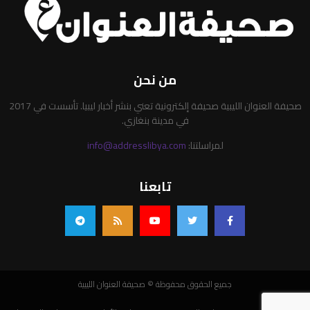
من نحن
صحيفة العنوان الليبية صحيفة إلكترونية تعني بنشر أخبار ليبيا. تأسست في 2017
في مدينة بنغازي.
لمراسلتنا:
info@addresslibya.com
تابعنا
جميع الحقوق محفوظة © صحيفة العنوان الليبية