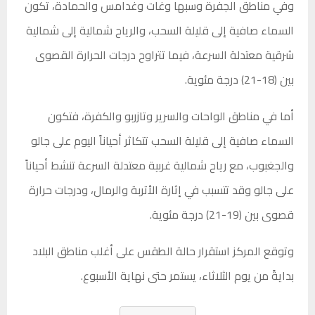
وفي مناطق الجفرة وسبها وغات وغدامس والحمادة، تكون
السماء صافية إلى قليلة السحب، والرياح شمالية إلى شمالية
شرقية معتدلة السرعة، فيما تتراوح درجات الحرارة القصوى
بين (18-21) درجة مئوية.
أما في مناطق الواحات والسرير وتازربو والكفرة، فتكون
السماء صافية إلى قليلة السحب تتكاثر أحياناً اليوم على جالو
والجغبوب، مع رياح شمالية غربية معتدلة السرعة تنشط أحياناً
على جالو وقد تتسبب في إثارة الأتربة والرمال، ودرجات حرارة
قصوى بين (19-21) درجة مئوية.
وتوقع المركز استقرار حالة الطقس على أغلب مناطق البلاد
بدايةً من يوم الثلاثاء، يستمر حتى نهاية الأسبوع.