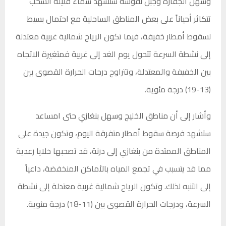
وسهل الجفارة وجبل نفوسة ستشهد سماءً قليلة السحب
تتكاثر أحياناً على بعض المناطق الساحلية مع احتمال بسيط
لسقوط أمطار خفيفة، فيما تكون الرياح شمالية غربية معتدلة
إلى نشطة السرعة تتحول يوم الغد إلى غربية فمتغيرة الاتجاه
بين الخفيفة والمعتدلة، وتتراوح درجات الحرارة القصوى بين
(13-19) درجة مئوية.
وأشار إلى أن مناطق الخليج وسهل بنغازي حتى امساعد
ستشهد فرصة سقوط أمطار متفرقة اليوم، وتكون جيدة على
المناطق الممتدة من بنغازي إلى درنة، قد تصحبها خلايا رعدية
مما قد يتسبب في تجمع المياه بالأماكن المنخفضة، داعياً
إلى التنبه لذلك. وتكون الرياح شمالية غربية معتدلة إلى نشطة
السرعة، ودرجات الحرارة القصوى بين (11-18) درجة مئوية.