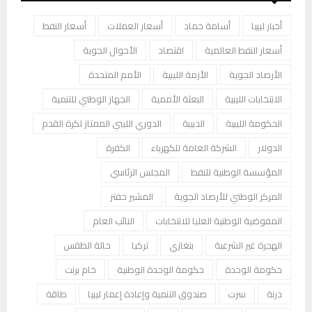
أخبار ليبيا
أسامة حماد
أسعار العملات
أسعار النفط
أسعار النفط العالمية
اقتصاد
الأحوال الجوية
الأرصاد الجوية
الأزمة الليبية
الأمم المتحدة
الانتخابات الليبية
البعثة الأممية
الجهاز الوطني للتنمية
الحكومة الليبية
الدبيبة
الدوري الليبي الممتاز لكرة القدم
الدولار
الشركة العامة للكهرباء
الكفرة
المؤسسة الوطنية للنفط
المجلس الرئاسي
المركز الوطني للأرصاد الجوية
المشير حفتر
المفوضية الوطنية العليا للانتخابات
النائب العام
الهجرة غير الشرعية
بنغازي
تركيا
حالة الطقس
حكومة الوحدة
حكومة الوحدة الوطنية
خام برنت
درنة
سرت
صندوق التنمية وإعادة إعمار ليبيا
طاقة