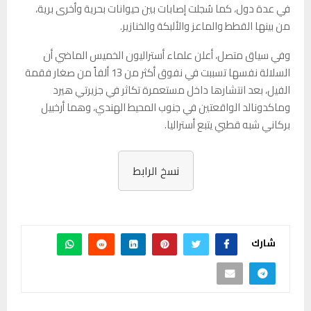
في عدة دول، كما سُجلت إصابات بين حيوانات بحرية وأخرى برية،
من بينها القطط والماعز والألبكة والخنازير.
وفي سياق متصل، أعلن علماء أستراليون الخميس الماضي أن
السلالة نفسها تسببت في نفوق أكثر من 13 ألفاً من صغار فقمة
الفيل، بعد انتشارها داخل مستعمرة تكاثر في جزيرتي هيرد
وماكدونالد الواقعتين في جنوب المحيط الهندي، وهما أرخبيل
بركاني شبه قطبي يتبع أستراليا.
نسخ الرابط
شارك