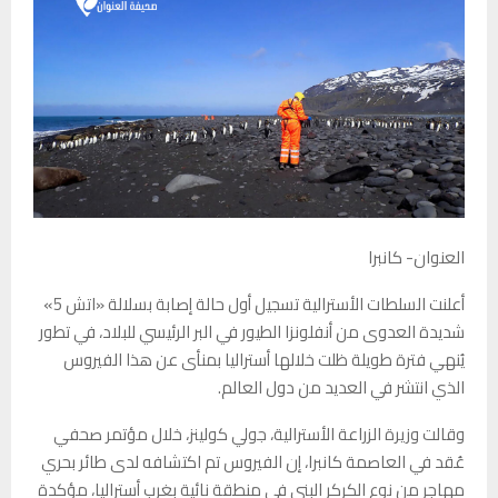
العنوان- كانبرا
أعلنت السلطات الأسترالية تسجيل أول حالة إصابة بسلالة «اتش 5»
شديدة العدوى من أنفلونزا الطيور في البر الرئيسي للبلاد، في تطور
يُنهي فترة طويلة ظلت خلالها أستراليا بمنأى عن هذا الفيروس
الذي انتشر في العديد من دول العالم.
وقالت وزيرة الزراعة الأسترالية، جولي كولينز، خلال مؤتمر صحفي
عُقد في العاصمة كانبرا، إن الفيروس تم اكتشافه لدى طائر بحري
مهاجر من نوع الكركر البني في منطقة نائية بغرب أستراليا، مؤكدة