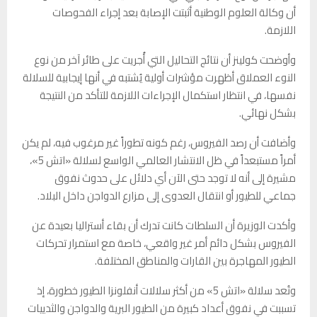
أن وكالة العلوم الوطنية أثبتت الإصابة بعد إجراء الفحوصات
اللازمة.
وأوضحت كولينز أن نتائج التحاليل التي أُجريت على طائر آخر من نوع
النوء العملاق أظهرت مؤشرات أولية يُشتبه في أنها إيجابية للسلالة
نفسها، في انتظار استكمال الإجراءات اللازمة للتأكد من النتيجة
بشكل نهائي.
وأضافت أن رصد الفيروس، رغم كونه تطوراً غير مرغوب فيه، لم يكن
أمراً مستبعداً في ظل الانتشار العالمي الواسع لسلالة «اتش 5»،
مشيرة إلى أنه لا توجد حتى الآن أي دلائل على حدوث نفوق
جماعي للطيور أو انتقال العدوى إلى مزارع الدواجن داخل البلاد.
وأكدت الوزيرة أن السلطات كانت تدرك أن بقاء أستراليا بعيدة عن
الفيروس بشكل دائم أمر غير واقعي، خاصة مع استمرار تحركات
الطيور المهاجرة بين القارات والمناطق المختلفة.
وتُعد سلالة «اتش 5» من أكثر سلالات أنفلونزا الطيور خطورة، إذ
تسببت في نفوق أعداد كبيرة من الطيور البرية والدواجن والثدييات