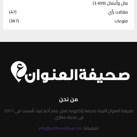
مال وأعمال
(3٬499)
مقالات رأي
(47)
منوعات
(367)
من نحن
صحيفة العنوان الليبية صحيفة إلكترونية تعني بنشر أخبار ليبيا. تأسست في 2017
في مدينة بنغازي.
لمراسلتنا:
info@addresslibya.com