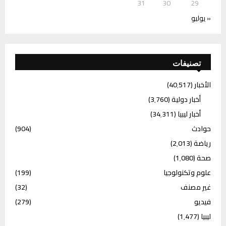
31
30
29
« يوليو
تصنيفات
الأخبار
(40٬517)
أخبار دولية
(3٬760)
أخبار ليبيا
(34٬311)
حوادث
(904)
رياضة
(2٬013)
صحة
(1٬080)
علوم وتكنولوجيا
(199)
غير مصنف
(32)
فيديو
(279)
ليبيا
(1٬477)