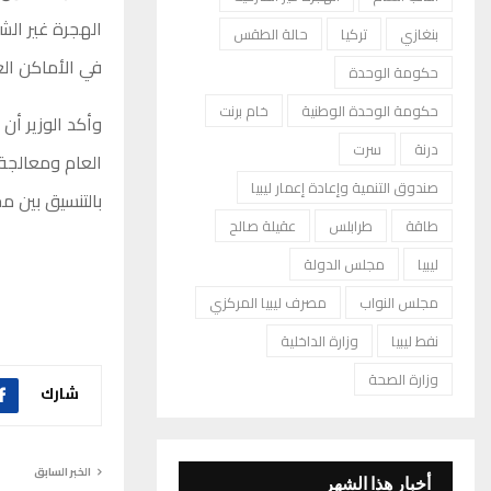
الهجرة غير الشر
بنغازي
تركيا
حالة الطقس
في الأماكن الع
حكومة الوحدة
حكومة الوحدة الوطنية
خام برنت
وأكد الوزير أن 
درنة
سرت
العام ومعالجة
صندوق التنمية وإعادة إعمار ليبيا
بالتنسيق بين م
طاقة
طرابلس
عقيلة صالح
ليبيا
مجلس الدولة
مجلس النواب
مصرف ليبيا المركزي
نفط ليبيا
وزارة الداخلية
وزارة الصحة
شارك
الخبر السابق
أخبار هذا الشهر