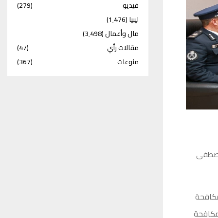
فيديو
(279)
ليبيا
(1٬476)
مال وأعمال
(3٬498)
مقالات رأي
(47)
منوعات
(367)
 مصطفى
مكافحة
 مكافحة