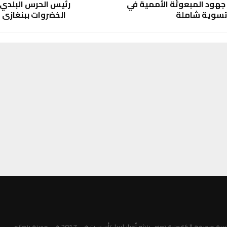
د جهود المبعوثة الأممية في
رئيس الحرس البلدي
 تسوية شاملة
الخضروات ببنغازي 