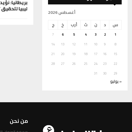
بريطانيا: نؤي
ليبيا لتحقيق
أغسطس 2026
س
د
ن
ث
أرب
خ
ج
7
6
5
4
3
2
1
14
13
12
11
10
9
8
21
20
19
18
17
16
15
28
27
26
25
24
23
22
31
30
29
« يوليو
من نحن