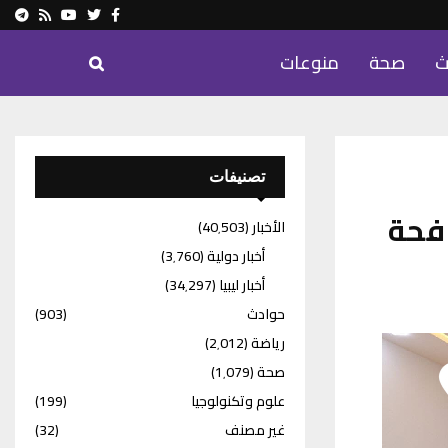
ram
Youtube
Rss
Twitter
Facebook
ث
صحة
منوعات
تصنيفات
افحة
الأخبار
(40٬503)
أخبار دولية
(3٬760)
أخبار ليبيا
(34٬297)
حوادث
(903)
رياضة
(2٬012)
صحة
(1٬079)
علوم وتكنولوجيا
(199)
غير مصنف
(32)