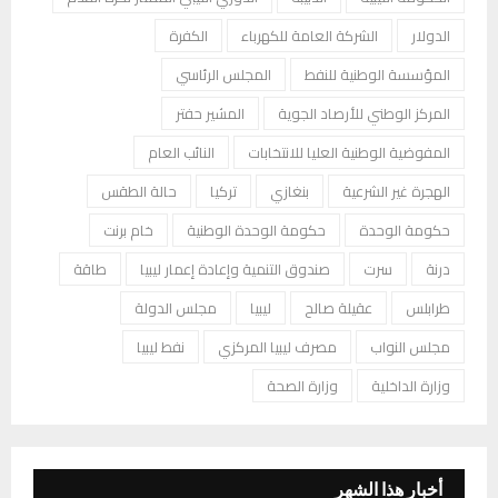
الدولار
الشركة العامة للكهرباء
الكفرة
المؤسسة الوطنية للنفط
المجلس الرئاسي
المركز الوطني للأرصاد الجوية
المشير حفتر
المفوضية الوطنية العليا للانتخابات
النائب العام
الهجرة غير الشرعية
بنغازي
تركيا
حالة الطقس
حكومة الوحدة
حكومة الوحدة الوطنية
خام برنت
درنة
سرت
صندوق التنمية وإعادة إعمار ليبيا
طاقة
طرابلس
عقيلة صالح
ليبيا
مجلس الدولة
مجلس النواب
مصرف ليبيا المركزي
نفط ليبيا
وزارة الداخلية
وزارة الصحة
أخبار هذا الشهر