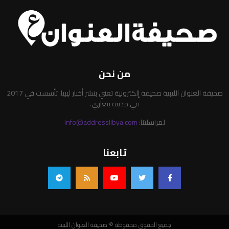
من نحن
صحيفة العنوان الليبية صحيفة إلكترونية تعني بنشر أخبار ليبيا. تأسست في 2017
في مدينة بنغازي.
لمراسلتنا:
info@addresslibya.com
تابعنا
جميع الحقوق محفوظة © صحيفة العنوان الليبية