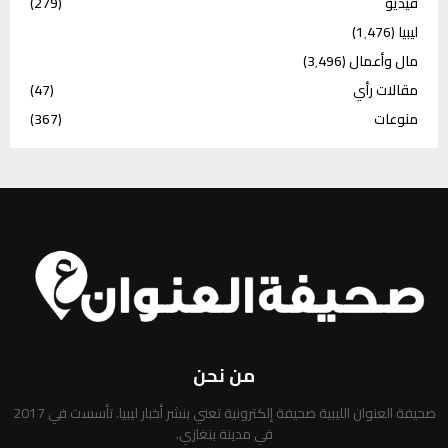
فيديو
(279)
ليبيا
(1٬476)
مال وأعمال
(3٬496)
مقالات رأي
(47)
منوعات
(367)
من نحن
صحيفة العنوان الليبية صحيفة إلكترونية تعني بنشر أخبار ليبيا. تأسست في 2017
في مدينة بنغازي.