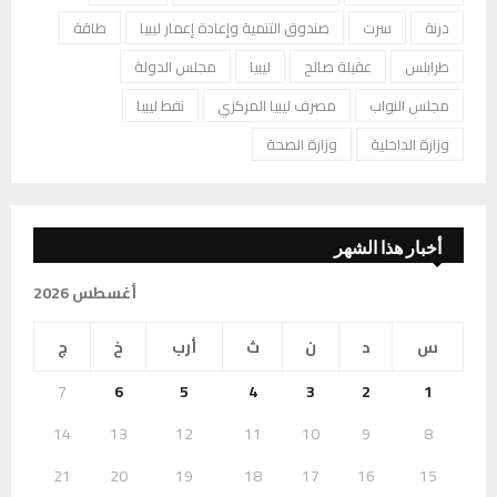
درنة
سرت
صندوق التنمية وإعادة إعمار ليبيا
طاقة
طرابلس
عقيلة صالح
ليبيا
مجلس الدولة
مجلس النواب
مصرف ليبيا المركزي
نفط ليبيا
وزارة الداخلية
وزارة الصحة
أخبار هذا الشهر
أغسطس 2026
س
د
ن
ث
أرب
خ
ج
7
6
5
4
3
2
1
14
13
12
11
10
9
8
21
20
19
18
17
16
15