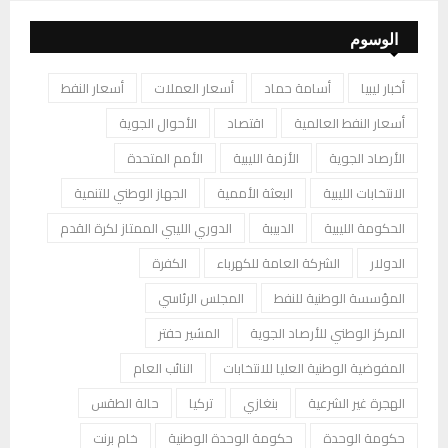
الوسوم
أخبار ليبيا
أسامة حماد
أسعار العملات
أسعار النفط
أسعار النفط العالمية
اقتصاد
الأحوال الجوية
الأرصاد الجوية
الأزمة الليبية
الأمم المتحدة
الانتخابات الليبية
البعثة الأممية
الجهاز الوطني للتنمية
الحكومة الليبية
الدبيبة
الدوري الليبي الممتاز لكرة القدم
الدولار
الشركة العامة للكهرباء
الكفرة
المؤسسة الوطنية للنفط
المجلس الرئاسي
المركز الوطني للأرصاد الجوية
المشير حفتر
المفوضية الوطنية العليا للانتخابات
النائب العام
الهجرة غير الشرعية
بنغازي
تركيا
حالة الطقس
حكومة الوحدة
حكومة الوحدة الوطنية
خام برنت