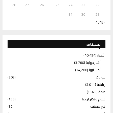
28
27
26
25
24
23
22
31
30
29
« يوليو
تصنيفات
الأخبار
(40٬494)
أخبار دولية
(3٬760)
أخبار ليبيا
(34٬288)
حوادث
(903)
رياضة
(2٬011)
صحة
(1٬079)
علوم وتكنولوجيا
(199)
غير مصنف
(32)