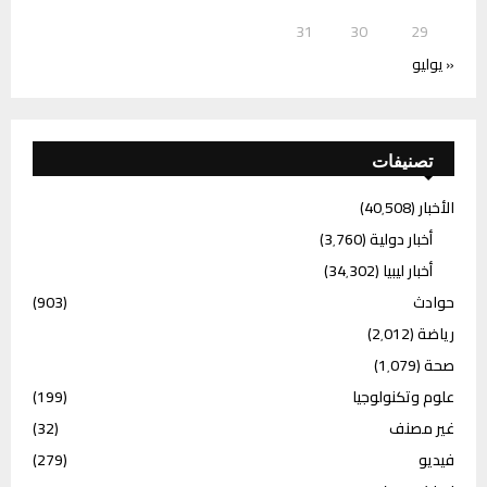
31
30
29
« يوليو
تصنيفات
الأخبار
(40٬508)
أخبار دولية
(3٬760)
أخبار ليبيا
(34٬302)
حوادث
(903)
رياضة
(2٬012)
صحة
(1٬079)
علوم وتكنولوجيا
(199)
غير مصنف
(32)
فيديو
(279)