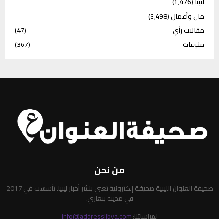
ليبيا
(1٬476)
مال وأعمال
(3٬498)
مقالات رأي
(47)
منوعات
(367)
من نحن
صحيفة العنوان الليبية صحيفة إلكترونية تعني بنشر أخبار ليبيا. تأسست في 2017
في مدينة بنغازي.
لمراسلتنا:
info@addresslibya.com