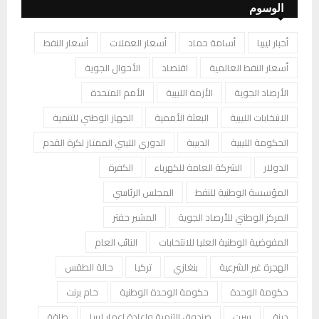
الوسوم
أخبار ليبيا
أسامة حماد
أسعار العملات
أسعار النفط
أسعار النفط العالمية
اقتصاد
الأحوال الجوية
الأرصاد الجوية
الأزمة الليبية
الأمم المتحدة
الانتخابات الليبية
البعثة الأممية
الجهاز الوطني للتنمية
الحكومة الليبية
الدبيبة
الدوري الليبي الممتاز لكرة القدم
الدولار
الشركة العامة للكهرباء
الكفرة
المؤسسة الوطنية للنفط
المجلس الرئاسي
المركز الوطني للأرصاد الجوية
المشير حفتر
المفوضية الوطنية العليا للانتخابات
النائب العام
الهجرة غير الشرعية
بنغازي
تركيا
حالة الطقس
حكومة الوحدة
حكومة الوحدة الوطنية
خام برنت
درنة
سرت
صندوق التنمية وإعادة إعمار ليبيا
طاقة