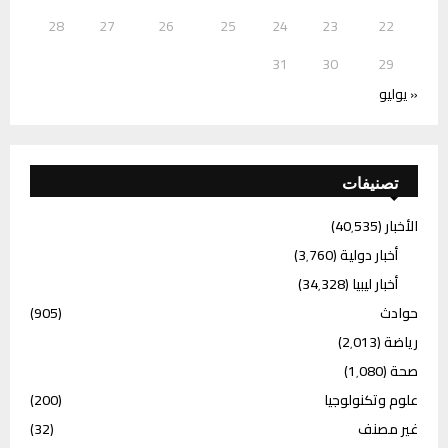
28
27
26
25
24
23
22
31
30
29
« يوليو
تصنيفات
الأخبار
(40٬535)
أخبار دولية
(3٬760)
أخبار ليبيا
(34٬328)
حوادث
(905)
رياضة
(2٬013)
صحة
(1٬080)
علوم وتكنولوجيا
(200)
غير مصنف
(32)