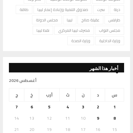
درنة
سرت
صندوق التنمية وإعادة إعمار ليبيا
طاقة
طرابلس
عقيلة صالح
ليبيا
مجلس الدولة
مجلس النواب
مصرف ليبيا المركزي
نفط ليبيا
وزارة الداخلية
وزارة الصحة
أخبار هذا الشهر
أغسطس 2026
س
د
ن
ث
أرب
خ
ج
7
6
5
4
3
2
1
14
13
12
11
10
9
8
21
20
19
18
17
16
15