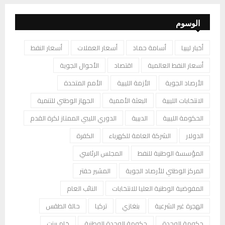
الوسوم
أخبار ليبيا
أسامة حماد
أسعار العملات
أسعار النفط
أسعار النفط العالمية
اقتصاد
الأحوال الجوية
الأرصاد الجوية
الأزمة الليبية
الأمم المتحدة
الانتخابات الليبية
البعثة الأممية
الجهاز الوطني للتنمية
الحكومة الليبية
الدبيبة
الدوري الليبي الممتاز لكرة القدم
الدولار
الشركة العامة للكهرباء
الكفرة
المؤسسة الوطنية للنفط
المجلس الرئاسي
المركز الوطني للأرصاد الجوية
المشير حفتر
المفوضية الوطنية العليا للانتخابات
النائب العام
الهجرة غير الشرعية
بنغازي
تركيا
حالة الطقس
حكومة الوحدة
حكومة الوحدة الوطنية
خام برنت