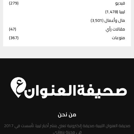
فيديو
(279)
ليبيا
(1٬478)
مال وأعمال
(3٬501)
مقالات رأي
(47)
منوعات
(367)
من نحن
صحيفة العنوان الليبية صحيفة إلكترونية تعني بنشر أخبار ليبيا. تأسست في 2017
في مدينة بنغازي.