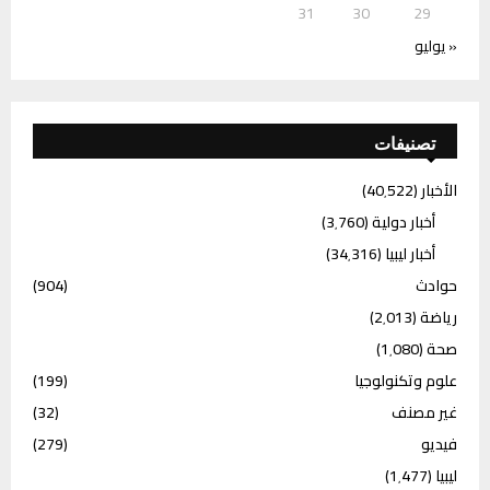
31
30
29
« يوليو
تصنيفات
الأخبار
(40٬522)
أخبار دولية
(3٬760)
أخبار ليبيا
(34٬316)
حوادث
(904)
رياضة
(2٬013)
صحة
(1٬080)
علوم وتكنولوجيا
(199)
غير مصنف
(32)
فيديو
(279)
ليبيا
(1٬477)