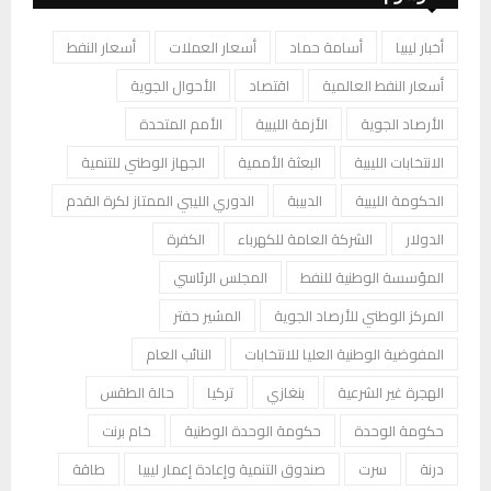
أخبار ليبيا
أسامة حماد
أسعار العملات
أسعار النفط
أسعار النفط العالمية
اقتصاد
الأحوال الجوية
الأرصاد الجوية
الأزمة الليبية
الأمم المتحدة
الانتخابات الليبية
البعثة الأممية
الجهاز الوطني للتنمية
الحكومة الليبية
الدبيبة
الدوري الليبي الممتاز لكرة القدم
الدولار
الشركة العامة للكهرباء
الكفرة
المؤسسة الوطنية للنفط
المجلس الرئاسي
المركز الوطني للأرصاد الجوية
المشير حفتر
المفوضية الوطنية العليا للانتخابات
النائب العام
الهجرة غير الشرعية
بنغازي
تركيا
حالة الطقس
حكومة الوحدة
حكومة الوحدة الوطنية
خام برنت
درنة
سرت
صندوق التنمية وإعادة إعمار ليبيا
طاقة