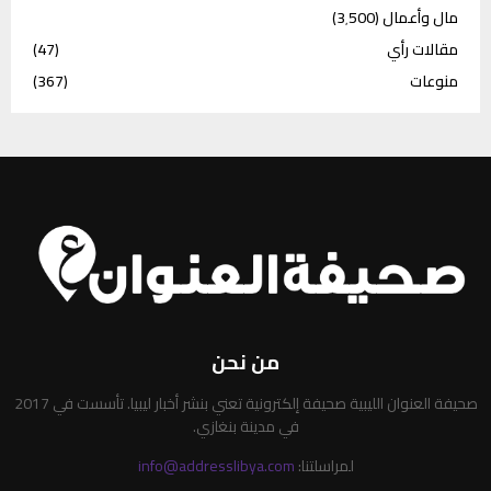
مال وأعمال
(3٬500)
مقالات رأي
(47)
منوعات
(367)
من نحن
صحيفة العنوان الليبية صحيفة إلكترونية تعني بنشر أخبار ليبيا. تأسست في 2017
في مدينة بنغازي.
لمراسلتنا:
info@addresslibya.com