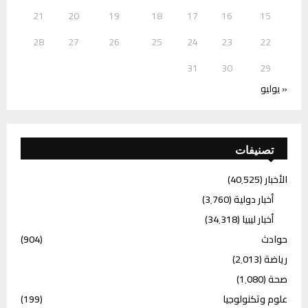
21
20
19
18
17
16
15
28
27
26
25
24
23
22
31
30
29
« يوليو
تصنيفات
الأخبار
(40٬525)
أخبار دولية
(3٬760)
أخبار ليبيا
(34٬318)
حوادث
(904)
رياضة
(2٬013)
صحة
(1٬080)
علوم وتكنولوجيا
(199)