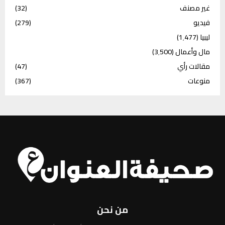
غير مصنف
(32)
فيديو
(279)
ليبيا
(1٬477)
مال وأعمال
(3٬500)
مقالات رأي
(47)
منوعات
(367)
من نحن