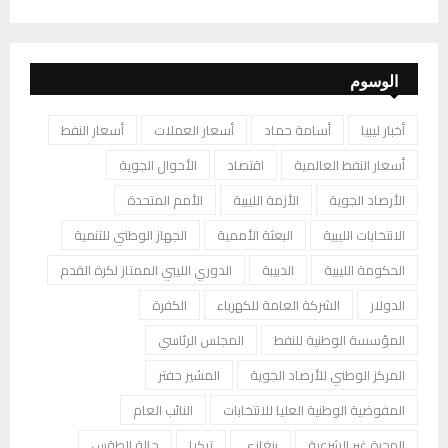
الوسوم
أخبار ليبيا
أسامة حماد
أسعار العملات
أسعار النفط
أسعار النفط العالمية
اقتصاد
الأحوال الجوية
الأرصاد الجوية
الأزمة الليبية
الأمم المتحدة
الانتخابات الليبية
البعثة الأممية
الجهاز الوطني للتنمية
الحكومة الليبية
الدبيبة
الدوري الليبي الممتاز لكرة القدم
الدولار
الشركة العامة للكهرباء
الكفرة
المؤسسة الوطنية للنفط
المجلس الرئاسي
المركز الوطني للأرصاد الجوية
المشير حفتر
المفوضية الوطنية العليا للانتخابات
النائب العام
الهجرة غير الشرعية
بنغازي
تركيا
حالة الطقس