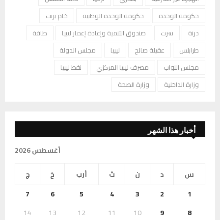
حكومة الوحدة
حكومة الوحدة الوطنية
خام برنت
درنة
سرت
صندوق التنمية وإعادة إعمار ليبيا
طاقة
طرابلس
عقيلة صالح
ليبيا
مجلس الدولة
مجلس النواب
مصرف ليبيا المركزي
نفط ليبيا
وزارة الداخلية
وزارة الصحة
أخبار هذا الشهر
أغسطس 2026
س
د
ن
ث
أرب
خ
ج
7
6
5
4
3
2
1
14
13
12
11
10
9
8