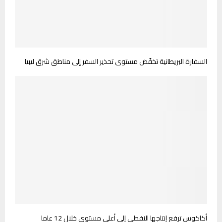
السفارة البريطانية تخفّض مستوى تحذير السفر إلى مناطق شرق ليبيا
أكاكوس ترفع إنتاجها النفطي إلى أعلى مستوى خلال 12 عاما