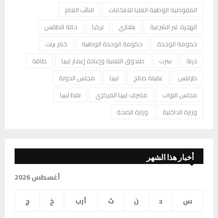
المفوضية الوطنية العليا للانتخابات
النائب العام
الهجرة غير الشرعية
بنغازي
تركيا
حالة الطقس
حكومة الوحدة
حكومة الوحدة الوطنية
خام برنت
درنة
سرت
صندوق التنمية وإعادة إعمار ليبيا
طاقة
طرابلس
عقيلة صالح
ليبيا
مجلس الدولة
مجلس النواب
مصرف ليبيا المركزي
نفط ليبيا
وزارة الداخلية
وزارة الصحة
أخبار هذا الشهر
أغسطس 2026
س
د
ن
ث
أرب
خ
ج