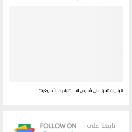
6 بلديات تتفق على تأسيس اتحاد “البلديات الأمازيغية”