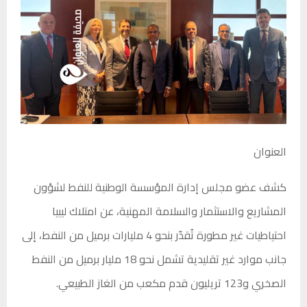
العنوان
كشف عضو مجلس إدارة المؤسسة الوطنية للنفط لشؤون
المشاريع والاستثمار والسلامة المهنية، عن امتلاك ليبيا
احتياطيات غير مطورة تُقدّر بنحو 4 مليارات برميل من النفط، إلى
جانب موارد غير تقليدية تشمل نحو 18 مليار برميل من النفط
الصخري و123 تريليون قدم مكعب من الغاز الطبيعي.