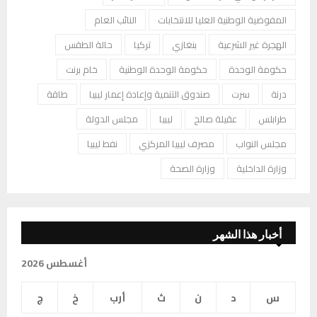
المفوضية الوطنية العليا للانتخابات
النائب العام
الهجرة غير الشرعية
بنغازي
تركيا
حالة الطقس
حكومة الوحدة
حكومة الوحدة الوطنية
خام برنت
درنة
سرت
صندوق التنمية وإعادة إعمار ليبيا
طاقة
طرابلس
عقيلة صالح
ليبيا
مجلس الدولة
مجلس النواب
مصرف ليبيا المركزي
نفط ليبيا
وزارة الداخلية
وزارة الصحة
أخبار هذا الشهر
أغسطس 2026
س
د
ن
ث
أرب
خ
ج