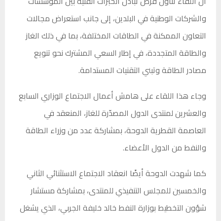
أن اللقاء تناول فرص تبادل الخبرات الفنية بين المؤسسات
والشركات الوطنية في البلدين، إلى جانب استعراض مجالات
التعاون الممكنة في الطاقات المختلفة، بما في ذلك الغاز
والطاقة المتجددة، في إطار السعي المشترك نحو تنويع
مصادر الطاقة وتبني التقنيات المستدامة.
وجاء هذا اللقاء على هامش أعمال الاجتماع الوزاري السابع
والعشرين لمنتدى الدول المصدّرة للغاز، المنعقد في
العاصمة القطرية الدوحة، بمشاركة عدد من وزراء الطاقة
والنفط من الدول الأعضاء.
كما شهدت الدوحة أيضًا انعقاد الاجتماع الاستثنائي الثاني
والخمسين للمجلس التنفيذي للمنتدى، بمشاركة مستشار
شؤون التخطيط بوزارة النفط خالد خليفة الجربي، الذي يشغل