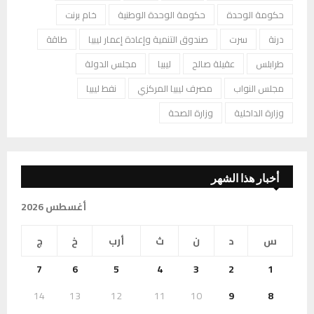
حكومة الوحدة
حكومة الوحدة الوطنية
خام برنت
درنة
سرت
صندوق التنمية وإعادة إعمار ليبيا
طاقة
طرابلس
عقيلة صالح
ليبيا
مجلس الدولة
مجلس النواب
مصرف ليبيا المركزي
نفط ليبيا
وزارة الداخلية
وزارة الصحة
أخبار هذا الشهر
أغسطس 2026
س
د
ن
ث
أرب
خ
ج
7
6
5
4
3
2
1
14
13
12
11
10
9
8