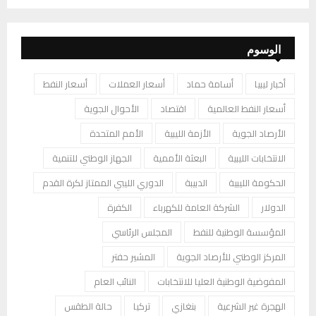
الوسوم
أخبار ليبيا
أسامة حماد
أسعار العملات
أسعار النفط
أسعار النفط العالمية
اقتصاد
الأحوال الجوية
الأرصاد الجوية
الأزمة الليبية
الأمم المتحدة
الانتخابات الليبية
البعثة الأممية
الجهاز الوطني للتنمية
الحكومة الليبية
الدبيبة
الدوري الليبي الممتاز لكرة القدم
الدولار
الشركة العامة للكهرباء
الكفرة
المؤسسة الوطنية للنفط
المجلس الرئاسي
المركز الوطني للأرصاد الجوية
المشير حفتر
المفوضية الوطنية العليا للانتخابات
النائب العام
الهجرة غير الشرعية
بنغازي
تركيا
حالة الطقس