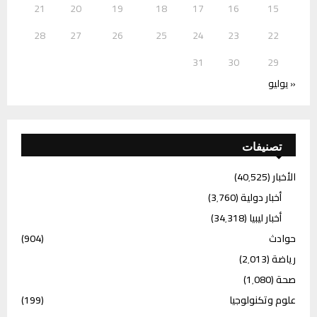
21
20
19
18
17
16
15
28
27
26
25
24
23
22
31
30
29
« يوليو
تصنيفات
الأخبار
(40٬525)
أخبار دولية
(3٬760)
أخبار ليبيا
(34٬318)
حوادث
(904)
رياضة
(2٬013)
صحة
(1٬080)
علوم وتكنولوجيا
(199)