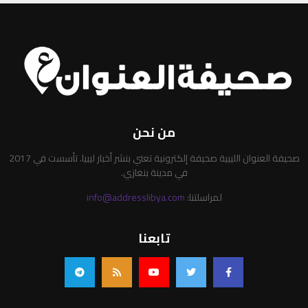
من نحن
صحيفة العنوان الليبية صحيفة إلكترونية تعني بنشر أخبار ليبيا. تأسست في 2017
في مدينة بنغازي.
لمراسلتنا:
info@addresslibya.com
تابعنا