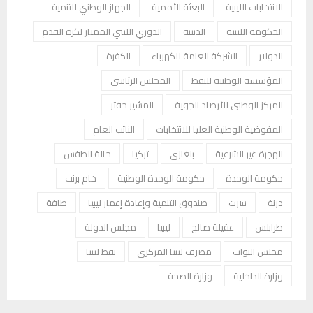
الانتخابات الليبية
البعثة الأممية
الجهاز الوطني للتنمية
الحكومة الليبية
الدبيبة
الدوري الليبي الممتاز لكرة القدم
الدولار
الشركة العامة للكهرباء
الكفرة
المؤسسة الوطنية للنفط
المجلس الرئاسي
المركز الوطني للأرصاد الجوية
المشير حفتر
المفوضية الوطنية العليا للانتخابات
النائب العام
الهجرة غير الشرعية
بنغازي
تركيا
حالة الطقس
حكومة الوحدة
حكومة الوحدة الوطنية
خام برنت
درنة
سرت
صندوق التنمية وإعادة إعمار ليبيا
طاقة
طرابلس
عقيلة صالح
ليبيا
مجلس الدولة
مجلس النواب
مصرف ليبيا المركزي
نفط ليبيا
وزارة الداخلية
وزارة الصحة