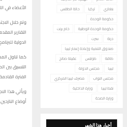
الأعضاء في الل
بنغازي
تركيا
حالة الطقس
حكومة الوحدة
وتم خلال الاجتم
حكومة الوحدة الوطنية
خام برنت
التقارير المقد
درنة
سرت
الدولية للبرنا
صندوق التنمية وإعادة إعمار ليبيا
كما تناول المجت
طاقة
طرابلس
عقيلة صالح
التنسيق بين ال
ليبيا
مجلس الدولة
الفترة القادمة.
مجلس النواب
مصرف ليبيا المركزي
نفط ليبيا
وزارة الداخلية
ويأتي هذا الاج
وزارة الصحة
أوضاع النازحين،
أخبار هذا الشهر