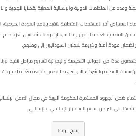
جنة وعدد من المنظمات الدولية والإنسانية المعنية بقضايا الهجرة والنز
اع استعراض آخر المستجدات المتعلقة بتنفيذ برنامج العودة الطوعية، است
مة من القنصلية العامة لجمهورية السودان، ومناقشة سبل تعزيز دعم 
مج لضمان عودة آمنة وكريمة للاجئين السودانيين إلى وطنهم.
معون عددًا من الجوانب التنظيمية والإجرائية لتسريع مراحل تنفيذ البرنا
مؤسسات الوطنية والشركاء الدوليين، بما يضمن متابعة فعّالة لمجريات
تماع ضمن الجهود المستمرة للحكومة الليبية في مجال العمل الإنسان
 تأكيدًا على التزامها بدعم الاستقرار الإقليمي والإنساني.
نسخ الرابط