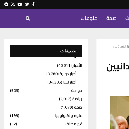
ram
Youtube
Rss
Twitter
Facebook
ث
صحة
منوعات
ها السادس
تصنيفات
انيين
الأخبار
(40٬511)
أخبار دولية
(3٬760)
أخبار ليبيا
(34٬305)
حوادث
(903)
رياضة
(2٬012)
صحة
(1٬079)
علوم وتكنولوجيا
(199)
غير مصنف
(32)