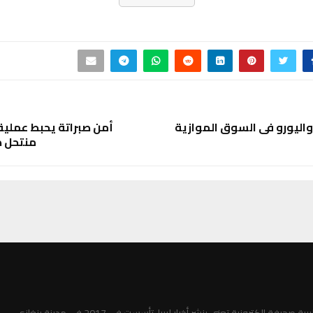
ر واليورو في السوق الموازية
أمن صبراتة يحبط عملي
منتحل ص