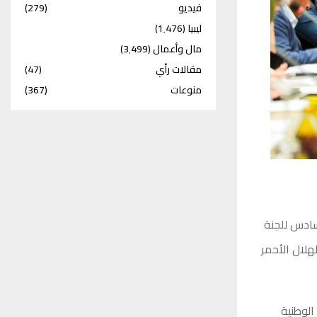
فيديو
(279)
ليبيا
(1٬476)
مال وأعمال
(3٬499)
مقالات رأي
(47)
منوعات
(367)
لسادس للجنة
هلال الأحمر
الوطنية