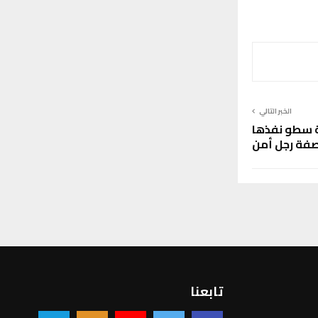
الخبر التالي
ة سطو نفذها
فة رجل أمن
تابعنا