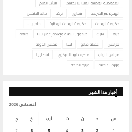
المفوضية الوطنية العليا للانتخابات
النائب العام
الهجرة غير الشرعية
بنغازي
تركيا
حالة الطقس
حكومة الوحدة
حكومة الوحدة الوطنية
خام برنت
درنة
سرت
صندوق التنمية وإعادة إعمار ليبيا
طاقة
طرابلس
عقيلة صالح
ليبيا
مجلس الدولة
مجلس النواب
مصرف ليبيا المركزي
نفط ليبيا
وزارة الداخلية
وزارة الصحة
أخبار هذا الشهر
أغسطس 2026
س
د
ن
ث
أرب
خ
ج
7
6
5
4
3
2
1