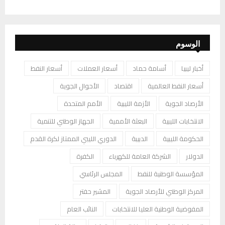
الوسوم
أخبار ليبيا
أسامة حماد
أسعار العملات
أسعار النفط
أسعار النفط العالمية
اقتصاد
الأحوال الجوية
الأرصاد الجوية
الأزمة الليبية
الأمم المتحدة
الانتخابات الليبية
البعثة الأممية
الجهاز الوطني للتنمية
الحكومة الليبية
الدبيبة
الدوري الليبي الممتاز لكرة القدم
الدولار
الشركة العامة للكهرباء
الكفرة
المؤسسة الوطنية للنفط
المجلس الرئاسي
المركز الوطني للأرصاد الجوية
المشير حفتر
المفوضية الوطنية العليا للانتخابات
النائب العام