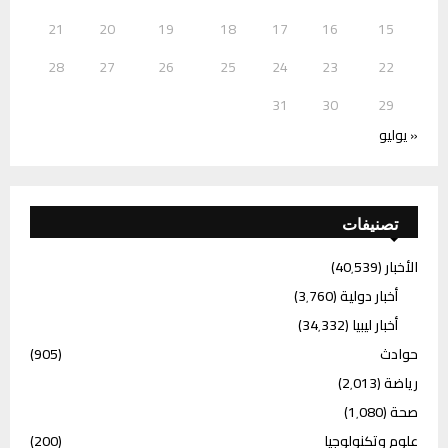
21
20
19
18
17
16
15
28
27
26
25
24
23
22
31
30
29
« يوليو
تصنيفات
الأخبار
(40٬539)
أخبار دولية
(3٬760)
أخبار ليبيا
(34٬332)
حوادث
(905)
رياضة
(2٬013)
صحة
(1٬080)
علوم وتكنولوجيا
(200)