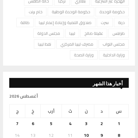
الهجرة غير الشرعية
بنغازي
تركيا
حالة الطقس
حكومة الوحدة
حكومة الوحدة الوطنية
خام برنت
درنة
سرت
صندوق التنمية وإعادة إعمار ليبيا
طاقة
طرابلس
عقيلة صالح
ليبيا
مجلس الدولة
مجلس النواب
مصرف ليبيا المركزي
نفط ليبيا
وزارة الداخلية
وزارة الصحة
أخبار هذا الشهر
أغسطس 2026
س
د
ن
ث
أرب
خ
ج
7
6
5
4
3
2
1
14
13
12
11
10
9
8