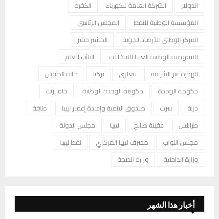
الدولار
الشركة العامة للكهرباء
الكفرة
المؤسسة الوطنية للنفط
المجلس الرئاسي
المركز الوطني للأرصاد الجوية
المشير حفتر
المفوضية الوطنية العليا للانتخابات
النائب العام
الهجرة غير الشرعية
بنغازي
تركيا
حالة الطقس
حكومة الوحدة
حكومة الوحدة الوطنية
خام برنت
درنة
سرت
صندوق التنمية وإعادة إعمار ليبيا
طاقة
طرابلس
عقيلة صالح
ليبيا
مجلس الدولة
مجلس النواب
مصرف ليبيا المركزي
نفط ليبيا
وزارة الداخلية
وزارة الصحة
أخبار هذا الشهر