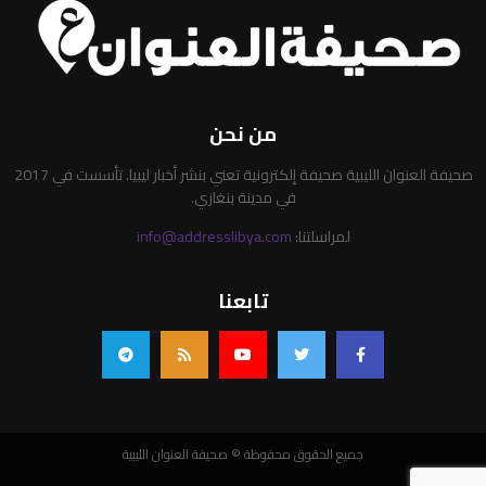
من نحن
صحيفة العنوان الليبية صحيفة إلكترونية تعني بنشر أخبار ليبيا. تأسست في 2017
في مدينة بنغازي.
لمراسلتنا:
info@addresslibya.com
تابعنا
جميع الحقوق محفوظة © صحيفة العنوان الليبية