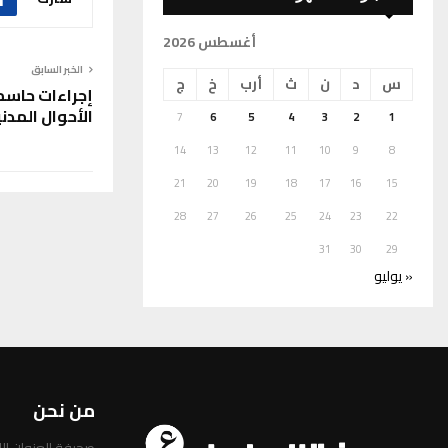
أغسطس 2026
الخبر السابق
س
د
ن
ث
أرب
خ
ج
إجراءات حاسم
الأحوال المدن
7
6
5
4
3
2
1
14
13
12
11
10
9
8
21
20
19
18
17
16
15
28
27
26
25
24
23
22
31
30
29
« يوليو
من نحن