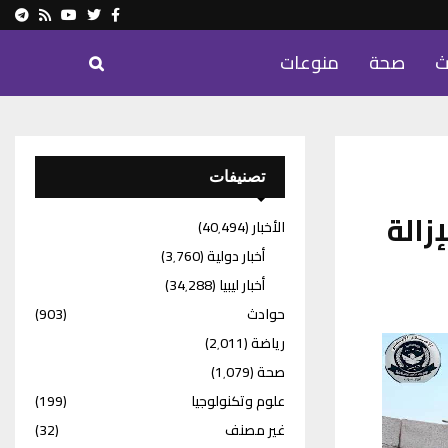
ram
Youtube
Rss
Twitter
Facebook
ث
صحة
منوعات
تصنيفات
زالة
الأخبار
(40٬494)
أخبار دولية
(3٬760)
أخبار ليبيا
(34٬288)
حوادث
(903)
رياضة
(2٬011)
صحة
(1٬079)
علوم وتكنولوجيا
(199)
غير مصنف
(32)