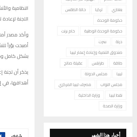
النظامية والأ
بنغازي
تركيا
حالة الطقس
اللجنة لإعادة 
حكومة الوحدة
حكومة الوحدة الوطنية
خام برنت
وأكد مصدر أمني
درنة
سرت
أصبحت بؤراً لل
صندوق التنمية وإعادة إعمار ليبيا
بشكل كامل وض
طاقة
طرابلس
عقيلة صالح
يذكر أن لجنة إ
ليبيا
مجلس الدولة
أهدافها، في إطا
مجلس النواب
مصرف ليبيا المركزي
نفط ليبيا
وزارة الداخلية
وزارة الصحة
أخبار هذا الشهر
شارك