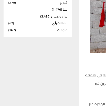
فيديو
(279)
ليبيا
(1٬476)
مال وأعمال
(3٬496)
مقالات رأي
(47)
منوعات
(367)
نية في منطقة
ين غير
الهجرة غير