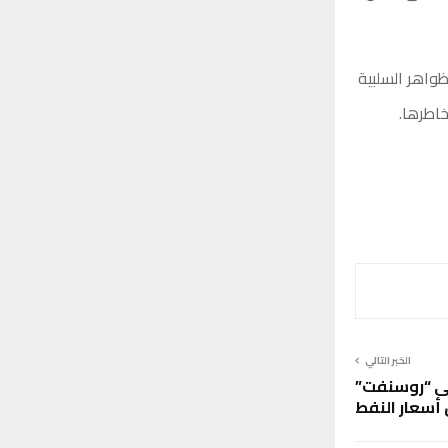
واهر السلبية
خاطرها.
الخبر التالي
لى “روسنفت”
أسعار النفط