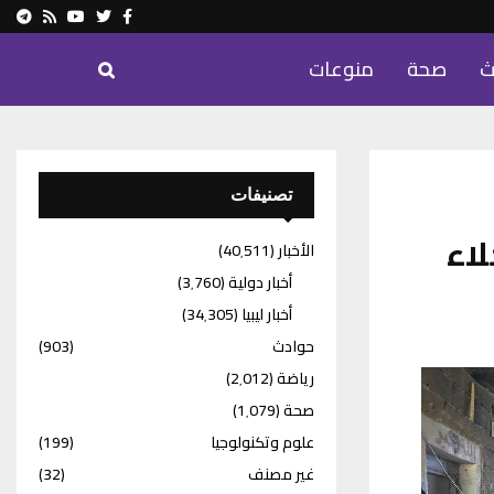
ram
Youtube
Rss
Twitter
Facebook
ث
صحة
منوعات
تصنيفات
لاء
الأخبار
(40٬511)
أخبار دولية
(3٬760)
أخبار ليبيا
(34٬305)
حوادث
(903)
رياضة
(2٬012)
صحة
(1٬079)
علوم وتكنولوجيا
(199)
غير مصنف
(32)