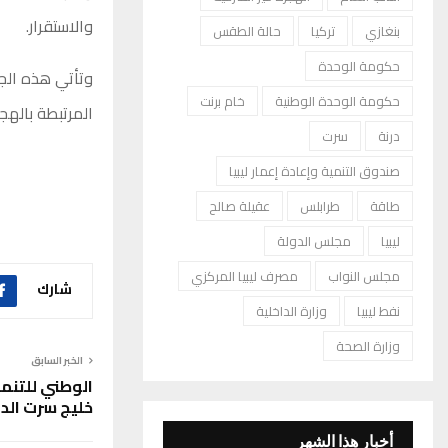
والاستقرار.
بنغازي
تركيا
حالة الطقس
حكومة الوحدة
وتأتي هذه الج
حكومة الوحدة الوطنية
خام برنت
المرتبطة بالهج
درنة
سرت
صندوق التنمية وإعادة إعمار ليبيا
طاقة
طرابلس
عقيلة صالح
ليبيا
مجلس الدولة
مجلس النواب
مصرف ليبيا المركزي
شارك
نفط ليبيا
وزارة الداخلية
وزارة الصحة
الخبر السابق
الوطني للتنمية
خليج سرت الد
أخبار هذا الشهر