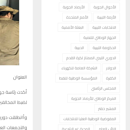
الأحوال الجوية
الأرصاد الجوية
الأزمة الليبية
الأمم المتحدة
الانتخابات الليبية
البعثة الأممية
الجهاز الوطني للتنمية
الحكومة الليبية
الدبيبة
الدوري الليبي الممتاز لكرة القدم
الدولار
الشركة العامة للكهرباء
العنوان
الكفرة
المؤسسة الوطنية للنفط
المجلس الرئاسي
أكدت رئاسة جهاز
المركز الوطني للأرصاد الجوية
لضبط المخالفين
المشير حفتر
وأانطلقت دوريا
المفوضية الوطنية العليا للانتخابات
والتجمعات الع
النائب العام
الهجرة غير الشرعية