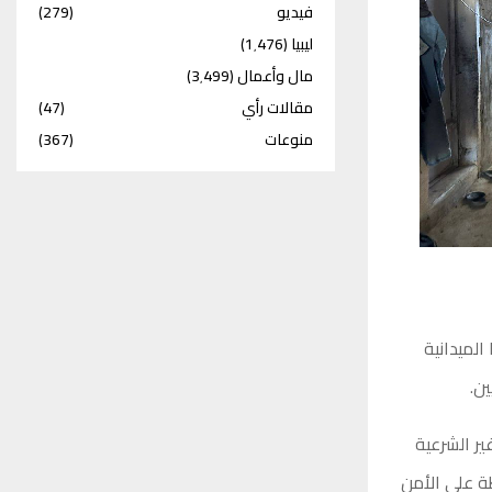
فيديو
(279)
ليبيا
(1٬476)
مال وأعمال
(3٬499)
مقالات رأي
(47)
منوعات
(367)
الميدانية
ن.
ير الشرعية
ة على الأمن