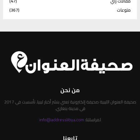
مقالات رأي
(47)
منوعات
(367)
من نحن
صحيفة العنوان الليبية صحيفة إلكترونية تعني بنشر أخبار ليبيا. تأسست في 2017
في مدينة بنغازي.
لمراسلتنا:
info@addresslibya.com
تابعنا