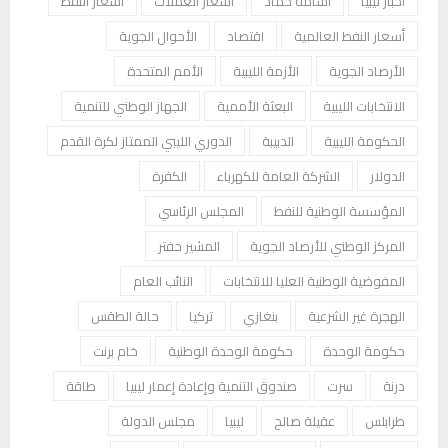
أخبار ليبيا
أسامة حماد
أسعار العملات
أسعار النفط
أسعار النفط العالمية
اقتصاد
الأحوال الجوية
الأرصاد الجوية
الأزمة الليبية
الأمم المتحدة
الانتخابات الليبية
البعثة الأممية
الجهاز الوطني للتنمية
الحكومة الليبية
الدبيبة
الدوري الليبي الممتاز لكرة القدم
الدولار
الشركة العامة للكهرباء
الكفرة
المؤسسة الوطنية للنفط
المجلس الرئاسي
المركز الوطني للأرصاد الجوية
المشير حفتر
المفوضية الوطنية العليا للانتخابات
النائب العام
الهجرة غير الشرعية
بنغازي
تركيا
حالة الطقس
حكومة الوحدة
حكومة الوحدة الوطنية
خام برنت
درنة
سرت
صندوق التنمية وإعادة إعمار ليبيا
طاقة
طرابلس
عقيلة صالح
ليبيا
مجلس الدولة