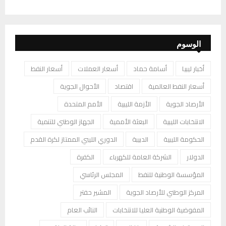
الوسوم
أخبار ليبيا
أسامة حماد
أسعار العملات
أسعار النفط
أسعار النفط العالمية
اقتصاد
الأحوال الجوية
الأرصاد الجوية
الأزمة الليبية
الأمم المتحدة
الانتخابات الليبية
البعثة الأممية
الجهاز الوطني للتنمية
الحكومة الليبية
الدبيبة
الدوري الليبي الممتاز لكرة القدم
الدولار
الشركة العامة للكهرباء
الكفرة
المؤسسة الوطنية للنفط
المجلس الرئاسي
المركز الوطني للأرصاد الجوية
المشير حفتر
المفوضية الوطنية العليا للانتخابات
النائب العام