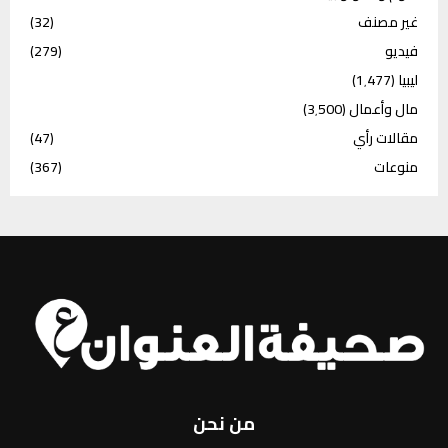
غير مصنف
(32)
فيديو
(279)
ليبيا
(1٬477)
مال وأعمال
(3٬500)
مقالات رأي
(47)
منوعات
(367)
من نحن