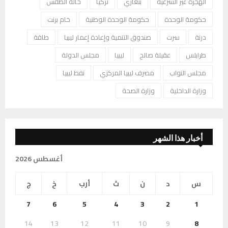
الهجرة غير الشرعية
بنغازي
تركيا
حالة الطقس
حكومة الوحدة
حكومة الوحدة الوطنية
خام برنت
درنة
سرت
صندوق التنمية وإعادة إعمار ليبيا
طاقة
طرابلس
عقيلة صالح
ليبيا
مجلس الدولة
مجلس النواب
مصرف ليبيا المركزي
نفط ليبيا
وزارة الداخلية
وزارة الصحة
أخبار هذا الشهر
أغسطس 2026
س
د
ن
ث
أرب
خ
ج
7
6
5
4
3
2
1
14
13
12
11
10
9
8