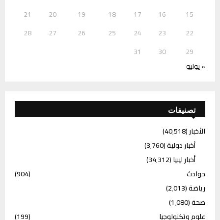
21
20
19
18
17
16
15
28
27
26
25
24
23
22
31
30
29
« يوليو
تصنيفات
الأخبار
(40٬518)
أخبار دولية
(3٬760)
أخبار ليبيا
(34٬312)
حوادث
(904)
رياضة
(2٬013)
صحة
(1٬080)
علوم وتكنولوجيا
(199)