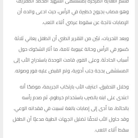
قسم العناية المركزة بمستشفى الشهيد امحمد المقريف
وهو مصاب بجروح خطيرة في الرأس، حيث ادعى والده أن
الإصابات ناتجة عن سقوط عرضي أثناء اللعب.
وبعد التحريات، تبيّن من التقرير الطبي أن الطفل يعاني ثلاثة
كسور في الرأس وحالة غيبوبة تامة، ما أثار الشكوك حول
أسباب الحادثة. وعلى الفور، قامت الوحدة باستدراج الأب إلى
المستشفى بحجة جلب أدوية، وتم القبض عليه فور وصوله.
وخلال التحقيق، اعترف الأب بارتكاب الجريمة، موضحًا أنه
اعتدى على ابنه بالضرب باستخدام خرطوم، ثم صدم رأسه
بالحائط، ما أدى إلى إصابات بالغة تسببت في فقدانه الوعي.
وقد حاول الأب لاحقًا تضليل الجهات الطبية مدعيًا أن الطفل
سقط أثناء اللعب.