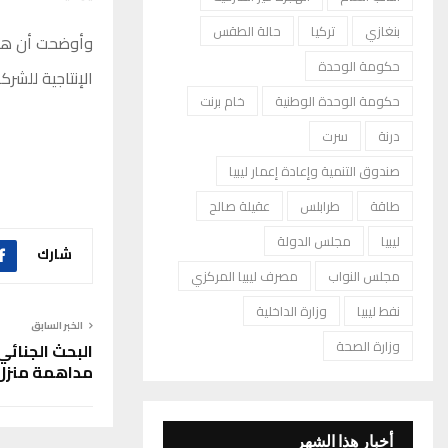
بنغازي
تركيا
حالة الطقس
وأوضحت أن هذا
حكومة الوحدة
الإنتاجية للشر
حكومة الوحدة الوطنية
خام برنت
درنة
سرت
صندوق التنمية وإعادة إعمار ليبيا
طاقة
طرابلس
عقيلة صالح
ليبيا
مجلس الدولة
شارك
مجلس النواب
مصرف ليبيا المركزي
نفط ليبيا
وزارة الداخلية
الخبر السابق
وزارة الصحة
البحث الجنائي
مداهمة منزل
أخبار هذا الشهر