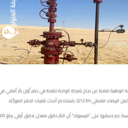
الوطنية للنفط عن نجاح شركة الواحة للنفط في حفر أول بئر أفقي في 
Q123H، باستخدام أحدث تقنيات الحفر الموجَّه.