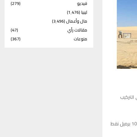
فيديو
(279)
ليبيا
(1٬476)
مال وأعمال
(3٬496)
مقالات رأي
(47)
منوعات
(367)
التركيب
وأفادت المؤسسة عبر حسابها على “فيسبوك” أن البئر حقق معدل تدفق أولي يبلغ 1000 برميل نفط