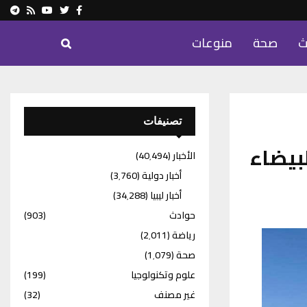
ram
Youtube
Rss
Twitter
Facebook
ث
صحة
منوعات
تصنيفات
بيضاء
الأخبار
(40٬494)
أخبار دولية
(3٬760)
أخبار ليبيا
(34٬288)
حوادث
(903)
رياضة
(2٬011)
صحة
(1٬079)
علوم وتكنولوجيا
(199)
غير مصنف
(32)