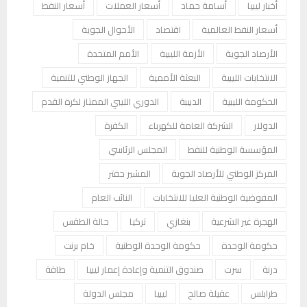
أخبار ليبيا
أسامة حماد
أسعار العملات
أسعار النفط
أسعار النفط العالمية
اقتصاد
الأحوال الجوية
الأرصاد الجوية
الأزمة الليبية
الأمم المتحدة
الانتخابات الليبية
البعثة الأممية
الجهاز الوطني للتنمية
الحكومة الليبية
الدبيبة
الدوري الليبي الممتاز لكرة القدم
الدولار
الشركة العامة للكهرباء
الكفرة
المؤسسة الوطنية للنفط
المجلس الرئاسي
المركز الوطني للأرصاد الجوية
المشير حفتر
المفوضية الوطنية العليا للانتخابات
النائب العام
الهجرة غير الشرعية
بنغازي
تركيا
حالة الطقس
حكومة الوحدة
حكومة الوحدة الوطنية
خام برنت
درنة
سرت
صندوق التنمية وإعادة إعمار ليبيا
طاقة
طرابلس
عقيلة صالح
ليبيا
مجلس الدولة