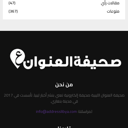
مقالات رأي
(47)
منوعات
(367)
من نحن
صحيفة العنوان الليبية صحيفة إلكترونية تعني بنشر أخبار ليبيا. تأسست في 2017
في مدينة بنغازي.
لمراسلتنا:
info@addresslibya.com