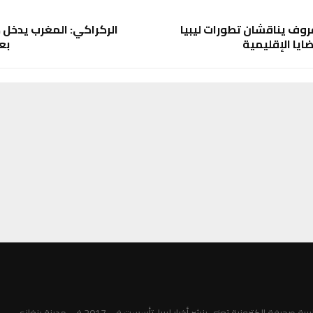
وف يناقشان تطورات ليبيا
الركراكي: المغرب يدخل 
ضايا الإقليمية
بع