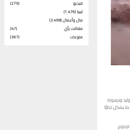
فيديو
(279)
ليبيا
(1٬476)
مال وأعمال
(3٬498)
مقالات رأي
(47)
منوعات
(367)
 وليد وترهونة
ما يشكل خطرًا
التزام