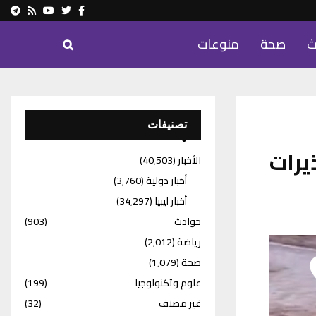
ram
Youtube
Rss
Twitter
Facebook
ث
صحة
منوعات
تصنيفات
يرات
الأخبار
(40٬503)
أخبار دولية
(3٬760)
أخبار ليبيا
(34٬297)
حوادث
(903)
رياضة
(2٬012)
صحة
(1٬079)
علوم وتكنولوجيا
(199)
غير مصنف
(32)