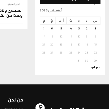
الخبر السابق
السيسي ولافر
أغسطس 2026
وعددًا من الق
س
د
ن
ث
أرب
خ
ج
7
6
5
4
3
2
1
14
13
12
11
10
9
8
21
20
19
18
17
16
15
28
27
26
25
24
23
22
31
30
29
« يوليو
من نحن