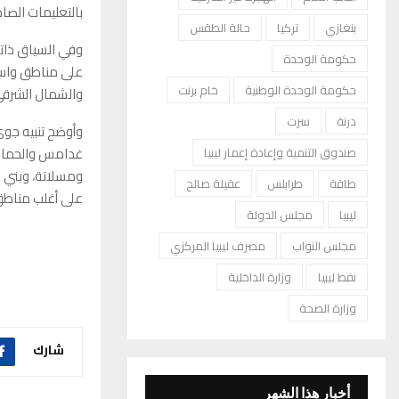
بالتعليمات الصاد
بنغازي
تركيا
حالة الطقس
وفي السياق ذاته
حكومة الوحدة
على مناطق واسعة
حكومة الوحدة الوطنية
خام برنت
والشمال الشرقي
درنة
سرت
وأوضح تنبيه جوي
غدامس والحمادة
صندوق التنمية وإعادة إعمار ليبيا
ومسلاتة، وبني 
طاقة
طرابلس
عقيلة صالح
على أغلب مناطق
ليبيا
مجلس الدولة
مجلس النواب
مصرف ليبيا المركزي
نفط ليبيا
وزارة الداخلية
وزارة الصحة
شارك
أخبار هذا الشهر