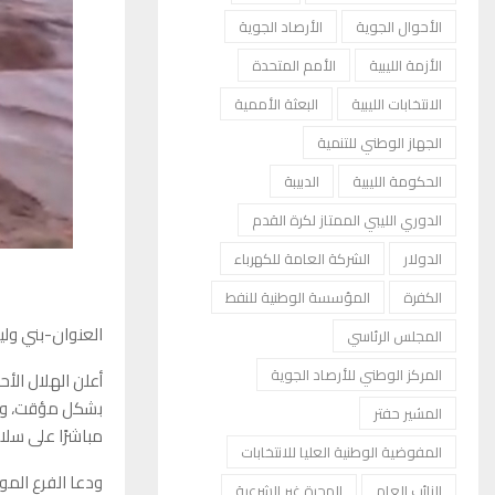
الأحوال الجوية
الأرصاد الجوية
الأزمة الليبية
الأمم المتحدة
الانتخابات الليبية
البعثة الأممية
الجهاز الوطني للتنمية
الحكومة الليبية
الدبيبة
الدوري الليبي الممتاز لكرة القدم
الدولار
الشركة العامة للكهرباء
الكفرة
المؤسسة الوطنية للنفط
العنوان-بني ولي
المجلس الرئاسي
المركز الوطني للأرصاد الجوية
أعلن الهلال الأح
بشكل مؤقت، وذلك
المشير حفتر
مباشرًا على سل
المفوضية الوطنية العليا للانتخابات
ودعا الفرع المو
النائب العام
الهجرة غير الشرعية