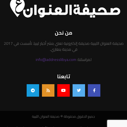
من نحن
صحيفة العنوان الليبية صحيفة إلكترونية تعني بنشر أخبار ليبيا. تأسست في 2017
في مدينة بنغازي.
لمراسلتنا:
info@addresslibya.com
تابعنا
جميع الحقوق محفوظة © صحيفة العنوان الليبية