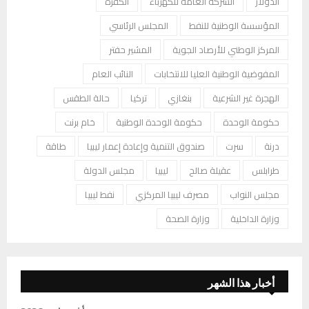
الدولار
الشركة العامة للكهرباء
الكفرة
المؤسسة الوطنية للنفط
المجلس الرئاسي
المركز الوطني للأرصاد الجوية
المشير حفتر
المفوضية الوطنية العليا للانتخابات
النائب العام
الهجرة غير الشرعية
بنغازي
تركيا
حالة الطقس
حكومة الوحدة
حكومة الوحدة الوطنية
خام برنت
درنة
سرت
صندوق التنمية وإعادة إعمار ليبيا
طاقة
طرابلس
عقيلة صالح
ليبيا
مجلس الدولة
مجلس النواب
مصرف ليبيا المركزي
نفط ليبيا
وزارة الداخلية
وزارة الصحة
أخبار هذا الشهر