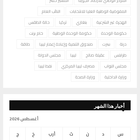
المركز الوطني للأرصاد الجوية
المشير حفتر
المفوضية الوطنية العليا للانتخابات
النائب العام
الهجرة غير الشرعية
بنغازي
تركيا
حالة الطقس
حكومة الوحدة
حكومة الوحدة الوطنية
خام برنت
درنة
سرت
صندوق التنمية وإعادة إعمار ليبيا
طاقة
طرابلس
عقيلة صالح
ليبيا
مجلس الدولة
مجلس النواب
مصرف ليبيا المركزي
نفط ليبيا
وزارة الداخلية
وزارة الصحة
أخبار هذا الشهر
أغسطس 2026
س
د
ن
ث
أرب
خ
ج