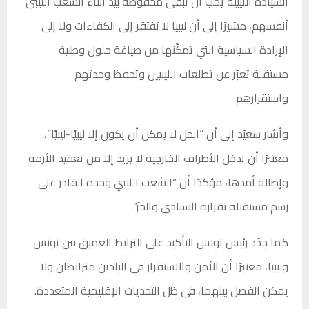
السيادة الليبية يجب أن تبقى محفوظة بيد أبناء الشعب الليبي
أنفسهم، مشيرًا إلى أن ليبيا لا تفتقر إلى الكفاءات ولا إلى
الإرادة السياسية التي تمكّنها من صياغة حلول وطنية
مستقلة تعبّر عن تطلعات الليبيين وتحفظ وحدتهم
واستقرارهم.
وأشار سعيّد إلى أن “الحل لا يمكن أن يكون إلا ليبيًا-ليبيًا”،
معتبرًا أن تدخل الأطراف الخارجية لا يزيد إلا من تعقيد الأزمة
وإطالة أمدها، مؤكدًا أن “الشعب الليبي وحده القادر على
رسم مستقبله بقراره السيادي والحرّ”.
كما جدّد رئيس تونس التأكيد على الترابط العميق بين تونس
وليبيا، معتبرًا أن الأمن والاستقرار في البلدين مترابطان ولا
يمكن الفصل بينهما، في ظل التحديات الإقليمية المتعددة.