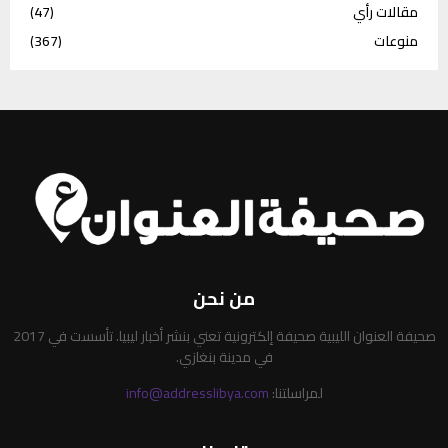
مقالات رأي
(47)
منوعات
(367)
من نحن
صحيفة العنوان الليبية صحيفة إلكترونية تعني بنشر أخبار ليبيا. تأسست في 2017
في مدينة بنغازي.
لمراسلتنا:
info@addresslibya.com