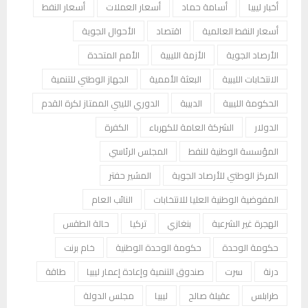
أخبار ليبيا
أسامة حماد
أسعار العملات
أسعار النفط
أسعار النفط العالمية
اقتصاد
الأحوال الجوية
الأرصاد الجوية
الأزمة الليبية
الأمم المتحدة
الانتخابات الليبية
البعثة الأممية
الجهاز الوطني للتنمية
الحكومة الليبية
الدبيبة
الدوري الليبي الممتاز لكرة القدم
الدولار
الشركة العامة للكهرباء
الكفرة
المؤسسة الوطنية للنفط
المجلس الرئاسي
المركز الوطني للأرصاد الجوية
المشير حفتر
المفوضية الوطنية العليا للانتخابات
النائب العام
الهجرة غير الشرعية
بنغازي
تركيا
حالة الطقس
حكومة الوحدة
حكومة الوحدة الوطنية
خام برنت
درنة
سرت
صندوق التنمية وإعادة إعمار ليبيا
طاقة
طرابلس
عقيلة صالح
ليبيا
مجلس الدولة