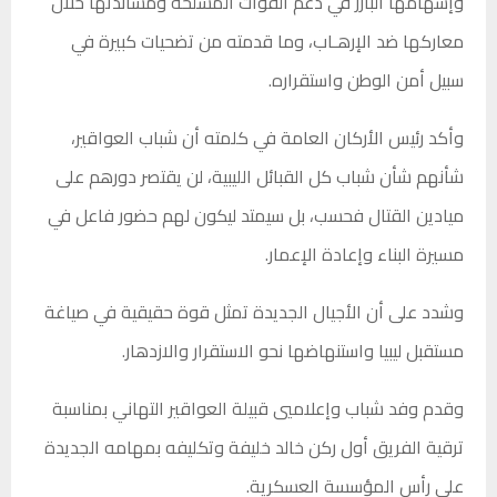
وإسهامها البارز في دعم القوات المسلحة ومساندتها خلال
معاركها ضد الإرهـاب، وما قدمته من تضحيات كبيرة في
سبيل أمن الوطن واستقراره.
وأكد رئيس الأركان العامة في كلمته أن شباب العواقير،
شأنهم شأن شباب كل القبائل الليبية، لن يقتصر دورهم على
ميادين القتال فحسب، بل سيمتد ليكون لهم حضور فاعل في
مسيرة البناء وإعادة الإعمار.
وشدد على أن الأجيال الجديدة تمثل قوة حقيقية في صياغة
مستقبل ليبيا واستنهاضها نحو الاستقرار والازدهار.
وقدم وفد شباب وإعلاميي قبيلة العواقير التهاني بمناسبة
ترقية الفريق أول ركن خالد خليفة وتكليفه بمهامه الجديدة
على رأس المؤسسة العسكرية.