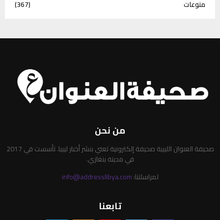
منوعات
(367)
من نحن
صحيفة العنوان الليبية صحيفة إلكترونية تعني بنشر أخبار ليبيا. تأسست في 2017
في مدينة بنغازي.
لمراسلتنا:
info@addresslibya.com
تابعنا