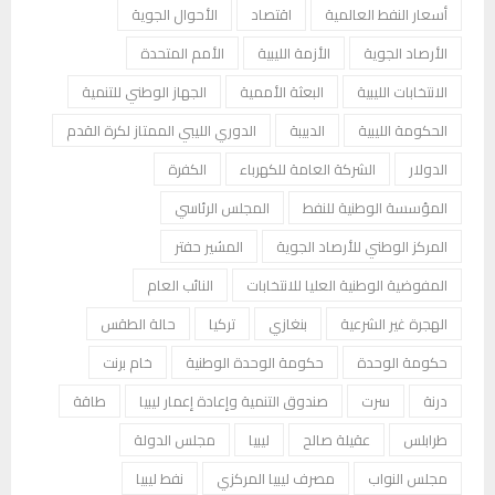
أسعار النفط العالمية
اقتصاد
الأحوال الجوية
الأرصاد الجوية
الأزمة الليبية
الأمم المتحدة
الانتخابات الليبية
البعثة الأممية
الجهاز الوطني للتنمية
الحكومة الليبية
الدبيبة
الدوري الليبي الممتاز لكرة القدم
الدولار
الشركة العامة للكهرباء
الكفرة
المؤسسة الوطنية للنفط
المجلس الرئاسي
المركز الوطني للأرصاد الجوية
المشير حفتر
المفوضية الوطنية العليا للانتخابات
النائب العام
الهجرة غير الشرعية
بنغازي
تركيا
حالة الطقس
حكومة الوحدة
حكومة الوحدة الوطنية
خام برنت
درنة
سرت
صندوق التنمية وإعادة إعمار ليبيا
طاقة
طرابلس
عقيلة صالح
ليبيا
مجلس الدولة
مجلس النواب
مصرف ليبيا المركزي
نفط ليبيا