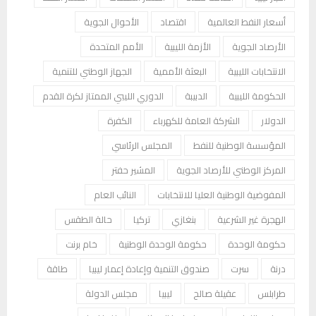
أسعار النفط العالمية
اقتصاد
الأحوال الجوية
الأرصاد الجوية
الأزمة الليبية
الأمم المتحدة
الانتخابات الليبية
البعثة الأممية
الجهاز الوطني للتنمية
الحكومة الليبية
الدبيبة
الدوري الليبي الممتاز لكرة القدم
الدولار
الشركة العامة للكهرباء
الكفرة
المؤسسة الوطنية للنفط
المجلس الرئاسي
المركز الوطني للأرصاد الجوية
المشير حفتر
المفوضية الوطنية العليا للانتخابات
النائب العام
الهجرة غير الشرعية
بنغازي
تركيا
حالة الطقس
حكومة الوحدة
حكومة الوحدة الوطنية
خام برنت
درنة
سرت
صندوق التنمية وإعادة إعمار ليبيا
طاقة
طرابلس
عقيلة صالح
ليبيا
مجلس الدولة