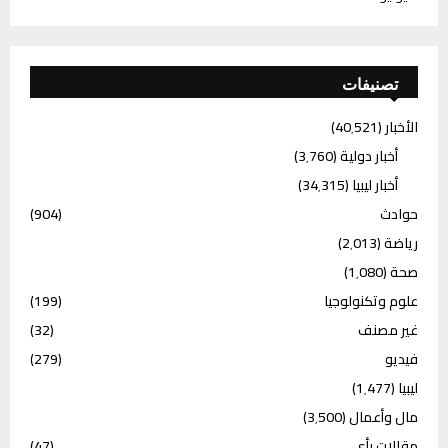
تصنيفات
الأخبار
(40٬521)
أخبار دولية
(3٬760)
أخبار ليبيا
(34٬315)
حوادث
(904)
رياضة
(2٬013)
صحة
(1٬080)
علوم وتكنولوجيا
(199)
غير مصنف
(32)
فيديو
(279)
ليبيا
(1٬477)
مال وأعمال
(3٬500)
مقالات رأي
(47)