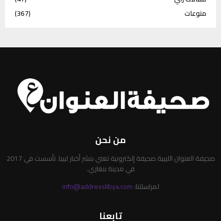
منوعات
(367)
من نحن
صحيفة العنوان الليبية صحيفة إلكترونية تعني بنشر أخبار ليبيا. تأسست في 2017
في مدينة بنغازي.
لمراسلتنا:
info@addresslibya.com
تابعنا