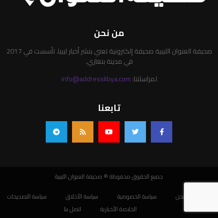
من نحن
صحيفة العنوان الليبية صحيفة إلكترونية تعني بنشر أخبار ليبيا. تأسست في 2017
في مدينة بنغازي.
لمراسلتنا:
info@addresslibya.com
تابعنا
جميع الحقوق محفوظة © صحيفة العنوان الليبية
من نحن
سياسة الخصوصية
سياسة الأخلاق
سياسة التصحيحات
الخلاصة الأخبارية
اتصل بنا