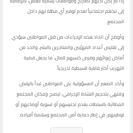
إذا لم يكن لديهم تصاريح وموافقات رسمية للعمل، بالإضافة
إلى نبذهم اجتماعياً لعدم توفير أي مظلة لهم داخل
المجتمع.
وأوضح أن اتخاذ هذه الإجراءات من قبل المواطنين سيؤدي
إلى تقليص أعداد المهرّبين والمتاجرين بالبشر، والحد من
أماكن إيوائهم وفرص كسبهم للمال، ما يجعل قضية
التهريب أكثر قابلية للسيطرة تدريجياً.
وأكد الصغير أن المسؤولية على المواطنين تبدأ بالرفض
وتنتهي بتحجيم النشاط الإجرامي، ليصبح بإمكان المجتمع
المطالبة بالسلطات بعدم تجنيسهم أو تسوية أوضاعهم أو
توطينهم، في إطار حماية أمن المجتمع وسلامة أفراده.