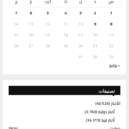
س
د
ن
ث
أرب
خ
ج
7
6
5
4
3
2
1
14
13
12
11
10
9
8
21
20
19
18
17
16
15
28
27
26
25
24
23
22
31
30
29
« يوليو
تصنيفات
الأخبار
(40٬526)
أخبار دولية
(3٬760)
أخبار ليبيا
(34٬319)
حوادث
(904)