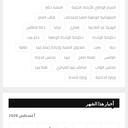
المركز الوطني للأرصاد الجوية
المشير حفتر
المفوضية الوطنية العليا للانتخابات
النائب العام
الهجرة غير الشرعية
بنغازي
تركيا
حالة الطقس
حكومة الوحدة
حكومة الوحدة الوطنية
خام برنت
درنة
سرت
صندوق التنمية وإعادة إعمار ليبيا
طاقة
طرابلس
عقيلة صالح
ليبيا
مجلس الدولة
مجلس النواب
مصرف ليبيا المركزي
نفط ليبيا
وزارة الداخلية
وزارة الصحة
أخبار هذا الشهر
أغسطس 2026