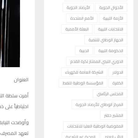
الأحوال الجوية
الأرصاد الجوية
الأزمة الليبية
الأمم المتحدة
الانتخابات الليبية
البعثة الأممية
الجهاز الوطني للتنمية
الحكومة الليبية
الدبيبة
الدوري الليبي الممتاز لكرة القدم
الدولار
الشركة العامة للكهرباء
العنوان
الكفرة
المؤسسة الوطنية للنفط
المجلس الرئاسي
أمرت سلطة التح
المركز الوطني للأرصاد الجوية
احتياطياً على ذ
المشير حفتر
وأوضحت النيابة
المفوضية الوطنية العليا للانتخابات
تعهد المصرف بد
النائب العام
الهجرة غير الشرعية