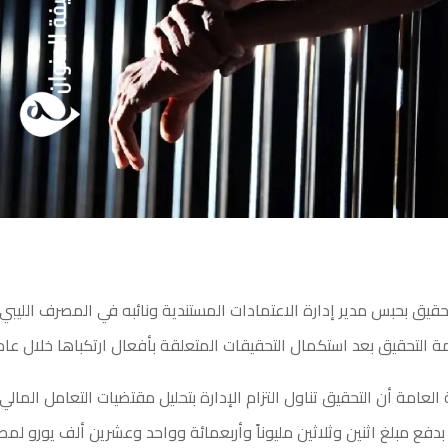
قيق بحبس مدير إدارة الاعتمادات المستندية ونائبه في المصرف الليبي
مة التحقيق بعد استكمال التحقيقات المتعلقة بأفعال ارتكباها خلال عام 2017
 العامة أن التحقيق تناول التزام الإدارة بتحليل مقتضيات التعامل المال
فع مبلغ اثنين وثلاثين مليوناً وأربعمائة وواحد وعشرين ألف يورو لمص