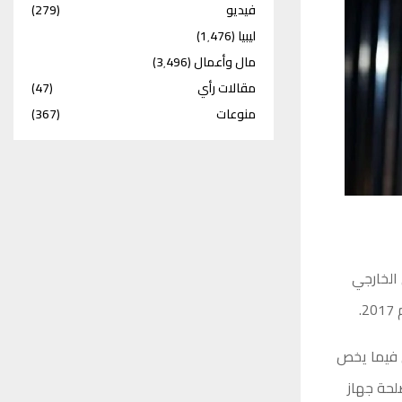
فيديو
(279)
ليبيا
(1٬476)
مال وأعمال
(3٬496)
مقالات رأي
(47)
منوعات
(367)
 الخارجي
.
ي فيما يخص
لحة جهاز