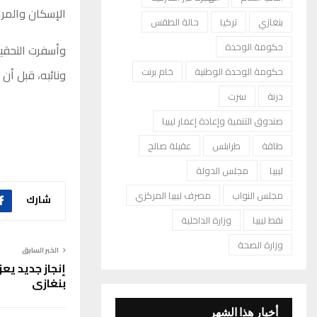
الإسكان والمرا
بنغازي
تركيا
حالة الطقس
حكومة الوحدة
وأسفرت التحقيق
حكومة الوحدة الوطنية
خام برنت
ونائبه، قبل أن
درنة
سرت
صندوق التنمية وإعادة إعمار ليبيا
طاقة
طرابلس
عقيلة صالح
ليبيا
مجلس الدولة
مجلس النواب
مصرف ليبيا المركزي
شارك
نفط ليبيا
وزارة الداخلية
وزارة الصحة
الخبر السابق
إنجاز جديد يع
بنغازي
أخبار هذا الشهر