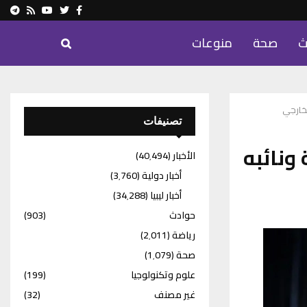
ram
Youtube
Rss
Twitter
Facebook
ث
صحة
منوعات
لخارجي
تصنيفات
ونائبه
الأخبار
(40٬494)
أخبار دولية
(3٬760)
أخبار ليبيا
(34٬288)
حوادث
(903)
رياضة
(2٬011)
صحة
(1٬079)
علوم وتكنولوجيا
(199)
غير مصنف
(32)