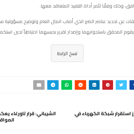
فق، وذلك وفقًا لأمر أداة التنفيذ المتعاقد معها.
ات عن تحديد عناصر الضرر الذي أصاب المال العام وتوضيح مسؤولية مدير
 يقوم المحقق باستجوابهما وإصدار تقرير بحبسهما احتياطياً لحين استكما
نسخ الرابط
زز استقرار شبكة الكهرباء في
الشيباني: قرار تاورغاء يعك
المواق