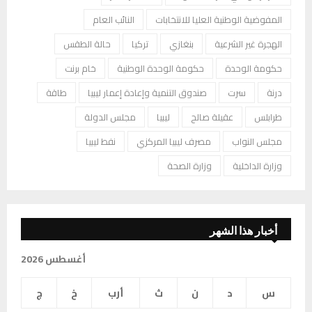
المفوضية الوطنية العليا للانتخابات
النائب العام
الهجرة غير الشرعية
بنغازي
تركيا
حالة الطقس
حكومة الوحدة
حكومة الوحدة الوطنية
خام برنت
درنة
سرت
صندوق التنمية وإعادة إعمار ليبيا
طاقة
طرابلس
عقيلة صالح
ليبيا
مجلس الدولة
مجلس النواب
مصرف ليبيا المركزي
نفط ليبيا
وزارة الداخلية
وزارة الصحة
أخبار هذا الشهر
أغسطس 2026
س
د
ن
ث
أرب
خ
ج