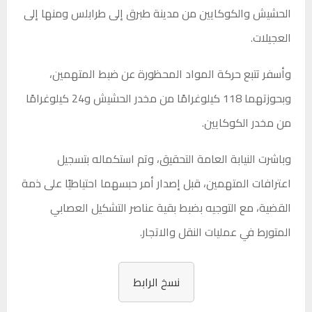
الحشيش والكوكايين
من مدينة
طبرق
إلى
طرابلس
ومنها إلى
العجيلات
.
وأسفر تتبع حركة المواد المحظورة عن ضبط المتهمين،
وبحوزتهما
118 كيلوغرامًا من مخدر الحشيش
و
24 كيلوغرامًا
من مخدر الكوكايين
.
وباشرت النيابة العامة التحقيق، وتم استكماله بتسجيل
اعترافات المتهمين
، قبل إصدار أمر
حبسهما احتياطيًا
على ذمة
القضية، مع
التوجيه بضبط بقية عناصر التشكيل العصابي
المتورط في عمليات النقل والاتجار.
نسخ الرابط