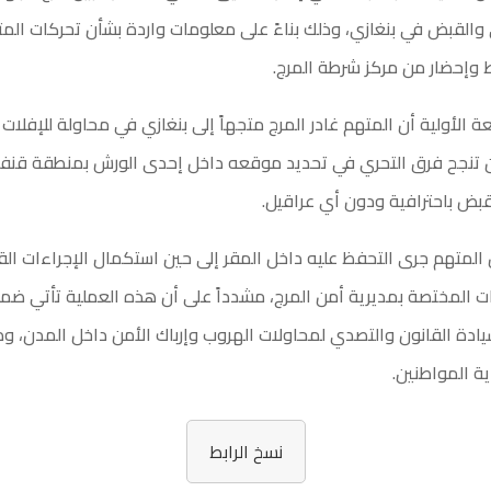
والقبض في بنغازي، وذلك بناءً على معلومات واردة بشأن تحركات الم
وإحضار من مركز شرطة المرج.
ة الأولية أن المتهم غادر المرج متجهاً إلى بنغازي في محاولة للإفلات 
أن تنجح فرق التحري في تحديد موقعه داخل إحدى الورش بمنطقة قنف
قبض باحترافية ودون أي عراقيل.
 المتهم جرى التحفظ عليه داخل المقر إلى حين استكمال الإجراءات القا
ت المختصة بمديرية أمن المرج، مشدداً على أن هذه العملية تأتي ض
ادة القانون والتصدي لمحاولات الهروب وإرباك الأمن داخل المدن، ودع
ة المواطنين.
نسخ الرابط