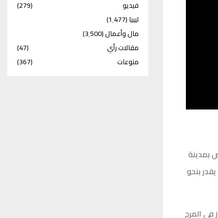
فيديو
(279)
ليبيا
(1٬477)
مال وأعمال
(3٬500)
مقالات رأي
(47)
منوعات
(367)
ض بمدينة
قدر بنحو
 في المرج