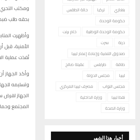
ومكتب التحري 
بنغازي
تركيا
حالة الطقس
بحقه طلب ضبط 
حكومة الوحدة
حكومة الوحدة الوطنية
خام برنت
وأظهرت المتابع
درنة
سرت
الأمنية، قبل 
صندوق التنمية وإعادة إعمار ليبيا
نُفذت عملية ال
طاقة
طرابلس
عقيلة صالح
وأكد الجهاز أن
ليبيا
مجلس الدولة
وتسليمه للجها
مجلس النواب
مصرف ليبيا المركزي
الجهاز لفرض سي
نفط ليبيا
وزارة الداخلية
المجتمع وحماي
وزارة الصحة
أخبار هذا الشهر