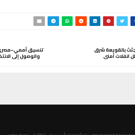
عثور على 4 جثث بالقويعة شرق
تنسيق أممي–مصري ل
ل انفلات أمني
والوصول إلى الانتخا