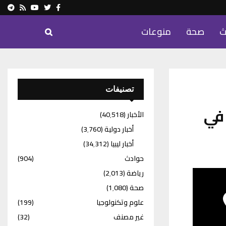
ram
Youtube
Rss
Twitter
Facebook
ث
صحة
منوعات
تصنيفات
 في
الأخبار
(40٬518)
أخبار دولية
(3٬760)
أخبار ليبيا
(34٬312)
حوادث
(904)
رياضة
(2٬013)
صحة
(1٬080)
علوم وتكنولوجيا
(199)
غير مصنف
(32)