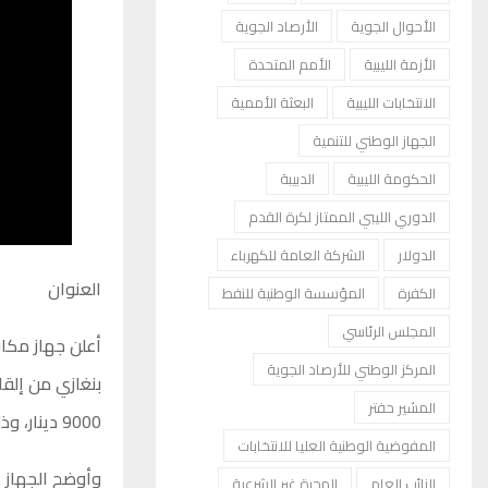
الأحوال الجوية
الأرصاد الجوية
الأزمة الليبية
الأمم المتحدة
الانتخابات الليبية
البعثة الأممية
الجهاز الوطني للتنمية
الحكومة الليبية
الدبيبة
الدوري الليبي الممتاز لكرة القدم
الدولار
الشركة العامة للكهرباء
العنوان
الكفرة
المؤسسة الوطنية للنفط
المجلس الرئاسي
أعلن جهاز مكا
المركز الوطني للأرصاد الجوية
بنغازي من إلق
المشير حفتر
9000 دينار، وذلك بعد فراره من مدينة المرج ومحاولته الاختباء في ضواحي بنغازي.
المفوضية الوطنية العليا للانتخابات
وأوضح الجهاز أ
النائب العام
الهجرة غير الشرعية