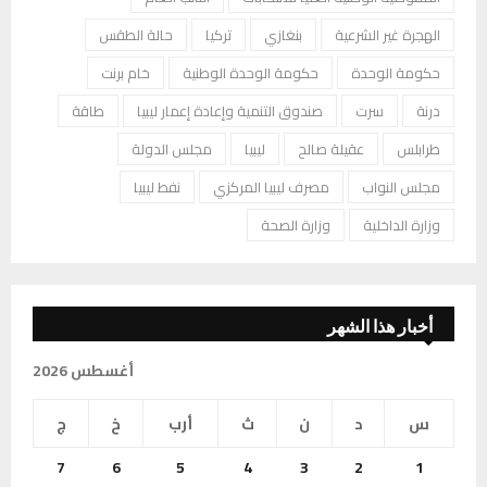
الهجرة غير الشرعية
بنغازي
تركيا
حالة الطقس
حكومة الوحدة
حكومة الوحدة الوطنية
خام برنت
درنة
سرت
صندوق التنمية وإعادة إعمار ليبيا
طاقة
طرابلس
عقيلة صالح
ليبيا
مجلس الدولة
مجلس النواب
مصرف ليبيا المركزي
نفط ليبيا
وزارة الداخلية
وزارة الصحة
أخبار هذا الشهر
أغسطس 2026
س
د
ن
ث
أرب
خ
ج
7
6
5
4
3
2
1