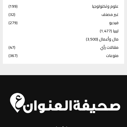
علوم وتكنولوجيا
(199)
غير مصنف
(32)
فيديو
(279)
ليبيا
(1٬477)
مال وأعمال
(3٬500)
مقالات رأي
(47)
منوعات
(367)