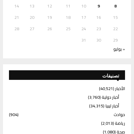
14
13
12
11
10
9
8
21
20
19
18
17
16
15
28
27
26
25
24
23
22
31
30
29
« يوليو
تصنيفات
الأخبار
(40٬521)
أخبار دولية
(3٬760)
أخبار ليبيا
(34٬315)
حوادث
(904)
رياضة
(2٬013)
صحة
(1٬080)