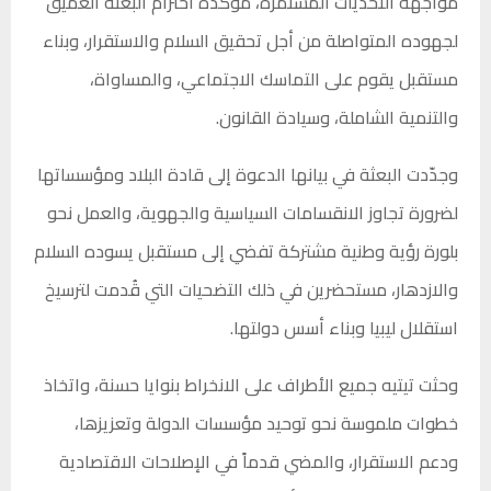
مواجهة التحديات المستمرة، مؤكدة احترام البعثة العميق
لجهوده المتواصلة من أجل تحقيق السلام والاستقرار، وبناء
مستقبل يقوم على التماسك الاجتماعي، والمساواة،
والتنمية الشاملة، وسيادة القانون.
وجدّدت البعثة في بيانها الدعوة إلى قادة البلاد ومؤسساتها
لضرورة تجاوز الانقسامات السياسية والجهوية، والعمل نحو
بلورة رؤية وطنية مشتركة تفضي إلى مستقبل يسوده السلام
والازدهار، مستحضرين في ذلك التضحيات التي قُدمت لترسيخ
استقلال ليبيا وبناء أسس دولتها.
وحثت تيتيه جميع الأطراف على الانخراط بنوايا حسنة، واتخاذ
خطوات ملموسة نحو توحيد مؤسسات الدولة وتعزيزها،
ودعم الاستقرار، والمضي قدماً في الإصلاحات الاقتصادية