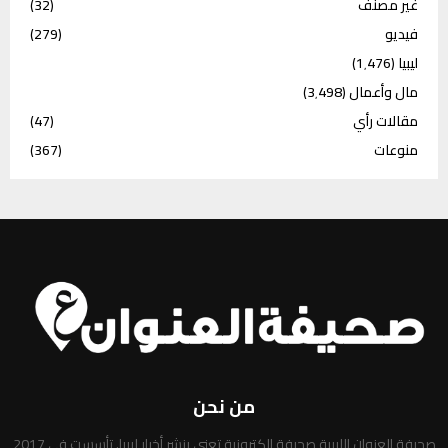
غير مصنف
(32)
فيديو
(279)
ليبيا
(1٬476)
مال وأعمال
(3٬498)
مقالات رأي
(47)
منوعات
(367)
من نحن
صحيفة العنوان الليبية صحيفة إلكترونية تعني بنشر أخبار ليبيا. تأسست في 2017