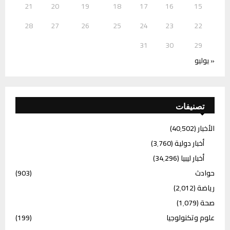
21
20
19
18
17
16
15
28
27
26
25
24
23
22
31
30
29
« يوليو
تصنيفات
الأخبار
(40٬502)
أخبار دولية
(3٬760)
أخبار ليبيا
(34٬296)
حوادث
(903)
رياضة
(2٬012)
صحة
(1٬079)
علوم وتكنولوجيا
(199)