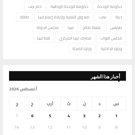
حكومة الوحدة
حكومة الوحدة الوطنية
خام برنت
درنة
سرت
صندوق التنمية وإعادة إعمار ليبيا
طاقة
طرابلس
عقيلة صالح
ليبيا
مجلس الدولة
مجلس النواب
مصرف ليبيا المركزي
نفط ليبيا
وزارة الداخلية
وزارة الصحة
أخبار هذا الشهر
أغسطس 2026
س
د
ن
ث
أرب
خ
ج
7
6
5
4
3
2
1
14
13
12
11
10
9
8