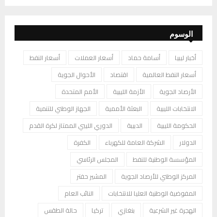
الوسوم
أخبار ليبيا
أسامة حماد
أسعار العملات
أسعار النفط
أسعار النفط العالمية
اقتصاد
الأحوال الجوية
الأرصاد الجوية
الأزمة الليبية
الأمم المتحدة
الانتخابات الليبية
البعثة الأممية
الجهاز الوطني للتنمية
الحكومة الليبية
الدبيبة
الدوري الليبي الممتاز لكرة القدم
الدولار
الشركة العامة للكهرباء
الكفرة
المؤسسة الوطنية للنفط
المجلس الرئاسي
المركز الوطني للأرصاد الجوية
المشير حفتر
المفوضية الوطنية العليا للانتخابات
النائب العام
الهجرة غير الشرعية
بنغازي
تركيا
حالة الطقس