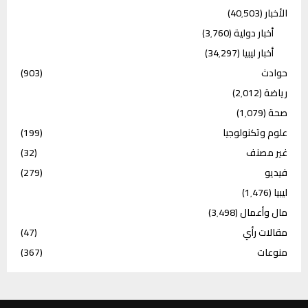
الأخبار
(40٬503)
أخبار دولية
(3٬760)
أخبار ليبيا
(34٬297)
حوادث
(903)
رياضة
(2٬012)
صحة
(1٬079)
علوم وتكنولوجيا
(199)
غير مصنف
(32)
فيديو
(279)
ليبيا
(1٬476)
مال وأعمال
(3٬498)
مقالات رأي
(47)
منوعات
(367)