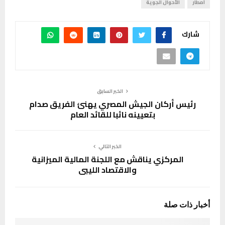
أمطار
الأحوال الجوية
شارك
الخبر السابق
رئيس أركان الجيش المصري يهنئ الفريق صدام
بتعيينه نائبا للقائد العام
الخبر التالي
المركزي يناقش مع اللجنة المالية الميزانية
والاقتصاد الليبي
أخبار ذات صلة