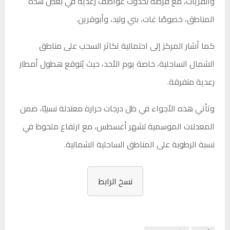
والقريات، مع فرصة لحدوث عواصف رعدية في بعض هذه
المناطق، خصوصًا غات، بني وليد، وأبوقرين.
كما أشار المركز إلى احتمالية تكاثر السحب على مناطق
الشمال الساحلية، خاصة يوم الأحد، حيث يُتوقع هطول أمطار
رعدية متفرقة.
وتأتي هذه الأجواء في ظل درجات حرارة معتدلة نسبيًا، ضمن
المعدلات الموسمية لشهر أغسطس، مع ارتفاع ملحوظ في
نسبة الرطوبة على المناطق الساحلية الشمالية.
نسخ الرابط