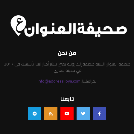
من نحن
صحيفة العنوان الليبية صحيفة إلكترونية تعني بنشر أخبار ليبيا. تأسست في 2017
في مدينة بنغازي.
لمراسلتنا:
info@addresslibya.com
تابعنا