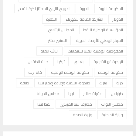
الحكومة الليبية
الدبيبة
الدوري الليبي الممتاز لكرة القدم
الدولار
الشركة العامة للكهرباء
الكفرة
المؤسسة الوطنية للنفط
المجلس الرئاسي
المركز الوطني للأرصاد الجوية
المشير حفتر
المفوضية الوطنية العليا للانتخابات
النائب العام
الهجرة غير الشرعية
بنغازي
تركيا
حالة الطقس
حكومة الوحدة
حكومة الوحدة الوطنية
خام برنت
درنة
سرت
صندوق التنمية وإعادة إعمار ليبيا
طاقة
طرابلس
عقيلة صالح
ليبيا
مجلس الدولة
مجلس النواب
مصرف ليبيا المركزي
نفط ليبيا
وزارة الداخلية
وزارة الصحة