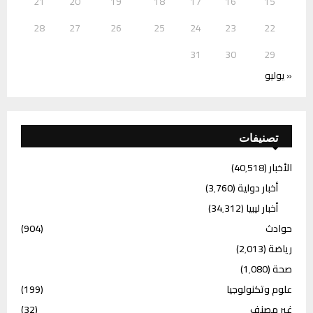
21
20
19
18
17
16
15
28
27
26
25
24
23
22
31
30
29
« يوليو
تصنيفات
الأخبار
(40٬518)
أخبار دولية
(3٬760)
أخبار ليبيا
(34٬312)
حوادث
(904)
رياضة
(2٬013)
صحة
(1٬080)
علوم وتكنولوجيا
(199)
غير مصنف
(32)