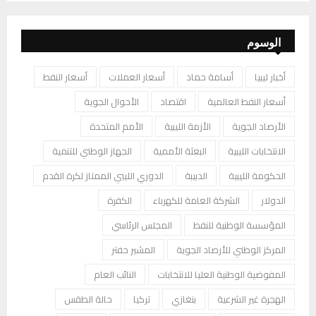
الوسوم
أخبار ليبيا
أسامة حماد
أسعار العملات
أسعار النفط
أسعار النفط العالمية
اقتصاد
الأحوال الجوية
الأرصاد الجوية
الأزمة الليبية
الأمم المتحدة
الانتخابات الليبية
البعثة الأممية
الجهاز الوطني للتنمية
الحكومة الليبية
الدبيبة
الدوري الليبي الممتاز لكرة القدم
الدولار
الشركة العامة للكهرباء
الكفرة
المؤسسة الوطنية للنفط
المجلس الرئاسي
المركز الوطني للأرصاد الجوية
المشير حفتر
المفوضية الوطنية العليا للانتخابات
النائب العام
الهجرة غير الشرعية
بنغازي
تركيا
حالة الطقس