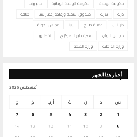
حكومة الوحدة
حكومة الوحدة الوطنية
خام برنت
درنة
سرت
صندوق التنمية وإعادة إعمار ليبيا
طاقة
طرابلس
عقيلة صالح
ليبيا
مجلس الدولة
مجلس النواب
مصرف ليبيا المركزي
نفط ليبيا
وزارة الداخلية
وزارة الصحة
أخبار هذا الشهر
أغسطس 2026
س
د
ن
ث
أرب
خ
ج
7
6
5
4
3
2
1
14
13
12
11
10
9
8