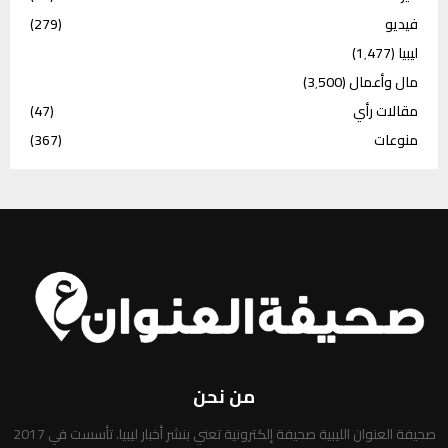
فيديو
(279)
ليبيا
(1٬477)
مال وأعمال
(3٬500)
مقالات رأي
(47)
منوعات
(367)
من نحن
صحيفة العنوان الليبية صحيفة إلكترونية تعني بنشر أخبار ليبيا. تأسست في 2017