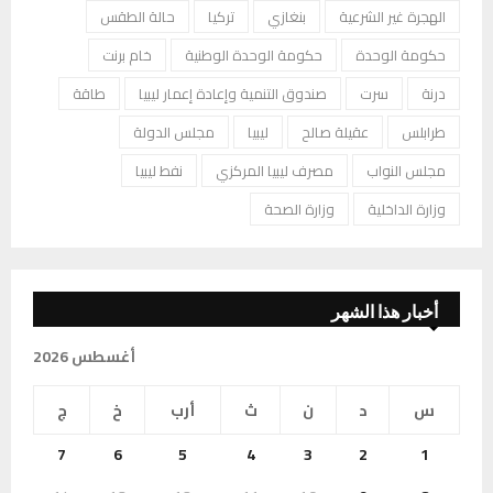
الهجرة غير الشرعية
بنغازي
تركيا
حالة الطقس
حكومة الوحدة
حكومة الوحدة الوطنية
خام برنت
درنة
سرت
صندوق التنمية وإعادة إعمار ليبيا
طاقة
طرابلس
عقيلة صالح
ليبيا
مجلس الدولة
مجلس النواب
مصرف ليبيا المركزي
نفط ليبيا
وزارة الداخلية
وزارة الصحة
أخبار هذا الشهر
أغسطس 2026
س
د
ن
ث
أرب
خ
ج
7
6
5
4
3
2
1