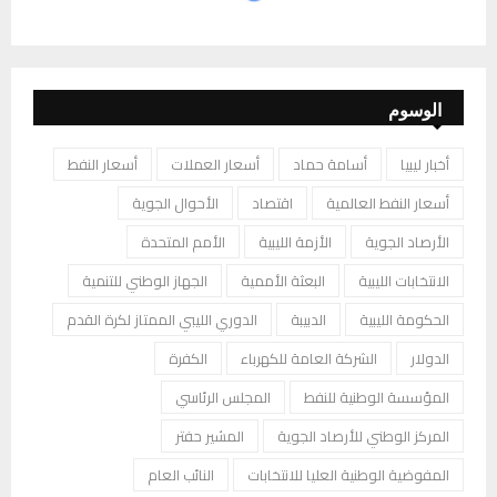
الوسوم
أخبار ليبيا
أسامة حماد
أسعار العملات
أسعار النفط
أسعار النفط العالمية
اقتصاد
الأحوال الجوية
الأرصاد الجوية
الأزمة الليبية
الأمم المتحدة
الانتخابات الليبية
البعثة الأممية
الجهاز الوطني للتنمية
الحكومة الليبية
الدبيبة
الدوري الليبي الممتاز لكرة القدم
الدولار
الشركة العامة للكهرباء
الكفرة
المؤسسة الوطنية للنفط
المجلس الرئاسي
المركز الوطني للأرصاد الجوية
المشير حفتر
المفوضية الوطنية العليا للانتخابات
النائب العام