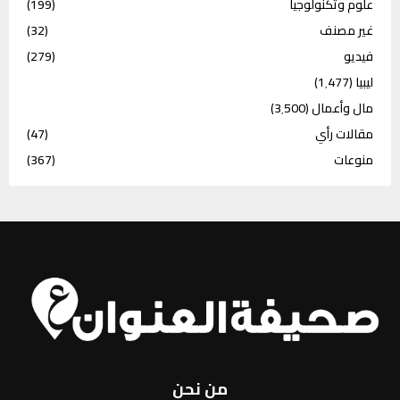
علوم وتكنولوجيا
(199)
غير مصنف
(32)
فيديو
(279)
ليبيا
(1٬477)
مال وأعمال
(3٬500)
مقالات رأي
(47)
منوعات
(367)
من نحن