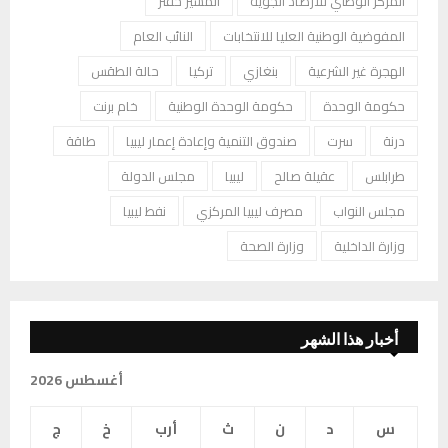
المركز الوطني للأرصاد الجوية
المشير حفتر
المفوضية الوطنية العليا للانتخابات
النائب العام
الهجرة غير الشرعية
بنغازي
تركيا
حالة الطقس
حكومة الوحدة
حكومة الوحدة الوطنية
خام برنت
درنة
سرت
صندوق التنمية وإعادة إعمار ليبيا
طاقة
طرابلس
عقيلة صالح
ليبيا
مجلس الدولة
مجلس النواب
مصرف ليبيا المركزي
نفط ليبيا
وزارة الداخلية
وزارة الصحة
أخبار هذا الشهر
أغسطس 2026
س
د
ن
ث
أرب
خ
ج