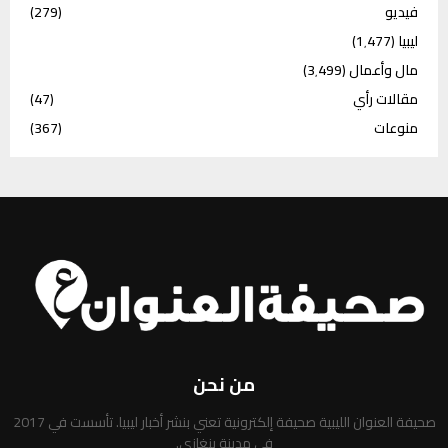
فيديو
(279)
ليبيا
(1٬477)
مال وأعمال
(3٬499)
مقالات رأي
(47)
منوعات
(367)
من نحن
صحيفة العنوان الليبية صحيفة إلكترونية تعني بنشر أخبار ليبيا. تأسست في 2017
في مدينة بنغازي.