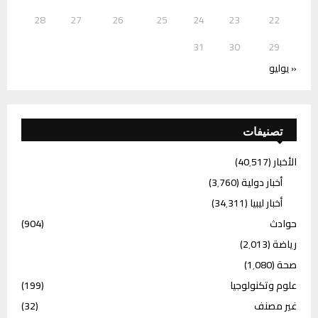
28
27
26
25
24
23
22
31
30
29
« يوليو
تصنيفات
الأخبار
(40٬517)
أخبار دولية
(3٬760)
أخبار ليبيا
(34٬311)
حوادث
(904)
رياضة
(2٬013)
صحة
(1٬080)
علوم وتكنولوجيا
(199)
غير مصنف
(32)