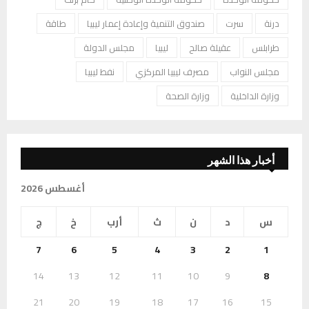
درنة
سرت
صندوق التنمية وإعادة إعمار ليبيا
طاقة
طرابلس
عقيلة صالح
ليبيا
مجلس الدولة
مجلس النواب
مصرف ليبيا المركزي
نفط ليبيا
وزارة الداخلية
وزارة الصحة
أخبار هذا الشهر
أغسطس 2026
س
د
ن
ث
أرب
خ
ج
7
6
5
4
3
2
1
14
13
12
11
10
9
8
21
20
19
18
17
16
15