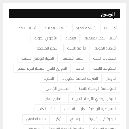
الوسوم
أخبار ليبيا
أسامة حماد
أسعار العملات
أسعار النفط
أسعار النفط العالمية
اقتصاد
الأحوال الجوية
الأرصاد الجوية
الأزمة الليبية
الأمم المتحدة
الانتخابات الليبية
البعثة الأممية
الجهاز الوطني للتنمية
الحكومة الليبية
الدبيبة
الدوري الليبي الممتاز لكرة القدم
الدولار
الشركة العامة للكهرباء
الكفرة
المؤسسة الوطنية للنفط
المجلس الرئاسي
المركز الوطني للأرصاد الجوية
المشير حفتر
المفوضية الوطنية العليا للانتخابات
النائب العام
الهجرة غير الشرعية
بنغازي
تركيا
حالة الطقس
حكومة الوحدة
حكومة الوحدة الوطنية
خام برنت