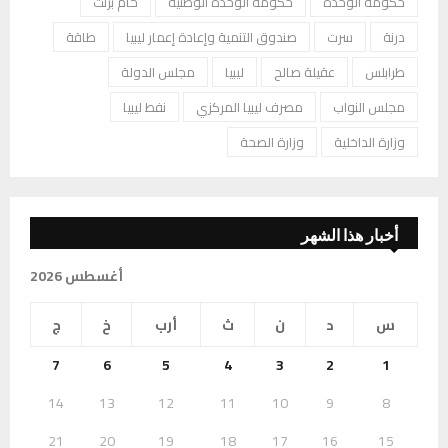
حكومة الوحدة
حكومة الوحدة الوطنية
خام برنت
درنة
سرت
صندوق التنمية وإعادة إعمار ليبيا
طاقة
طرابلس
عقيلة صالح
ليبيا
مجلس الدولة
مجلس النواب
مصرف ليبيا المركزي
نفط ليبيا
وزارة الداخلية
وزارة الصحة
أخبار هذا الشهر
أغسطس 2026
س
د
ن
ث
أرب
خ
ج
7
6
5
4
3
2
1
14
13
12
11
10
9
8
21
20
19
18
17
16
15