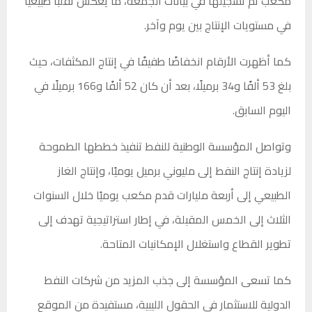
مكعب تم تسجيلها في بيانات الجمعة، ما يعكس تقلبًا طبيعيًا
في مستويات الإنتاج بين يوم وآخر.
كما أظهرت الأرقام انخفاضًا طفيفًا في إنتاج المكثفات، حيث
بلغ 53 ألفًا و34 برميلًا، بعد أن كان 52 ألفًا و166 برميلًا في
اليوم السابق.
وتواصل المؤسسة الوطنية للنفط تنفيذ خططها الطموحة
لزيادة إنتاج النفط إلى مليوني برميل يوميًا، وإنتاج الغاز
الطبيعي إلى أربعة مليارات قدم مكعب يوميًا خلال السنوات
الثلاث إلى الخمس المقبلة، في إطار استراتيجية تهدف إلى
تطوير القطاع واستغلال الإمكانيات المتاحة.
كما تسعى المؤسسة إلى جذب المزيد من شركات النفط
الدولية للاستثمار في الحقول الليبية، مستفيدة من الموقع