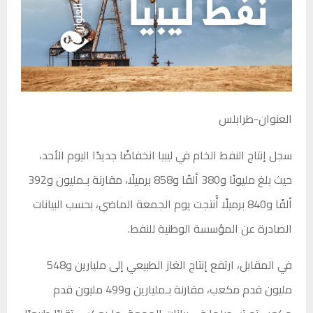
العنوان-طرابلس
سجل إنتاج النفط الخام في ليبيا انخفاضًا جديدًا اليوم الأحد،
حيث بلغ مليونًا و380 ألفًا و858 برميلًا، مقارنة بـمليون و392
ألفًا و840 برميلًا أُنتجت يوم الجمعة الماضي، بحسب البيانات
الصادرة عن المؤسسة الوطنية للنفط.
في المقابل، ارتفع إنتاج الغاز الطبيعي إلى مليارين و548
مليون قدم مكعب، مقارنة بـمليارين و499 مليون قدم