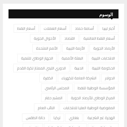
الوسوم
أخبار ليبيا
أسامة حماد
أسعار العملات
أسعار النفط
أسعار النفط العالمية
اقتصاد
الأحوال الجوية
الأرصاد الجوية
الأزمة الليبية
الأمم المتحدة
الانتخابات الليبية
البعثة الأممية
الجهاز الوطني للتنمية
الحكومة الليبية
الدبيبة
الدوري الليبي الممتاز لكرة القدم
الدولار
الشركة العامة للكهرباء
الكفرة
المؤسسة الوطنية للنفط
المجلس الرئاسي
المركز الوطني للأرصاد الجوية
المشير حفتر
المفوضية الوطنية العليا للانتخابات
النائب العام
الهجرة غير الشرعية
بنغازي
تركيا
حالة الطقس