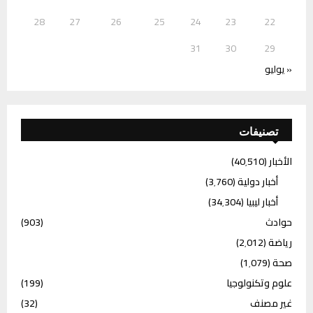
28
27
26
25
24
23
22
31
30
29
« يوليو
تصنيفات
الأخبار
(40٬510)
أخبار دولية
(3٬760)
أخبار ليبيا
(34٬304)
حوادث
(903)
رياضة
(2٬012)
صحة
(1٬079)
علوم وتكنولوجيا
(199)
غير مصنف
(32)