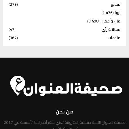
فيديو
(279)
ليبيا
(1٬476)
مال وأعمال
(3٬498)
مقالات رأي
(47)
منوعات
(367)
من نحن
صحيفة العنوان الليبية صحيفة إلكترونية تعني بنشر أخبار ليبيا. تأسست في 2017
في مدينة بنغازي.