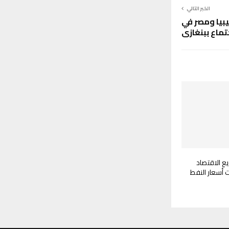
الخبر التالي
يبيا ومصر في
تماع ببنغازي
يع الاقتصاد
ت أسعار النفط