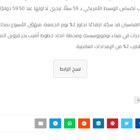
لأمريكي بـ 59 سنتًا، ليجري تداولها عند 59.50 دولارًا للبرميل.
وكان الخامان القياسيان قد سجّلا ارتفاعًا تجاوز 2% يوم الجمعة، منهَيَي
ادرات في ميناء نوفوروسيسك ومحطة اتحاد خطوط أنابيب بحر قزوين الم
ات العالمية.
نسخ الرابط
ة