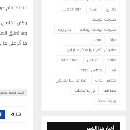
الآجلة لخام غرب تكساس الوسيط ا
بنغازي
تركيا
حالة الطقس
حكومة الوحدة
حكومة الوحدة الوطنية
خام برنت
بعد تعليق الص
درنة
سرت
ما أثّر على ما يقارب 2% من الإمداد
صندوق التنمية وإعادة إعمار ليبيا
طاقة
طرابلس
عقيلة صالح
ليبيا
مجلس الدولة
مجلس النواب
مصرف ليبيا المركزي
نفط ليبيا
وزارة الداخلية
أسعار النفط العالمي
وزارة الصحة
شارك
أخبار هذا الشهر