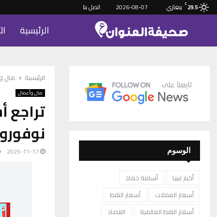
C
بنغازي
2026-08-07
اتصل بنا
29.5
الرئيسية
ال
الرئيسية
مال و
مال وأعمال
تراجع أ
نوفورو
2025-11-17
الوسوم
أخبار ليبيا
أسامة حماد
أسعار العملات
أسعار النفط
أسعار النفط العالمية
اقتصاد