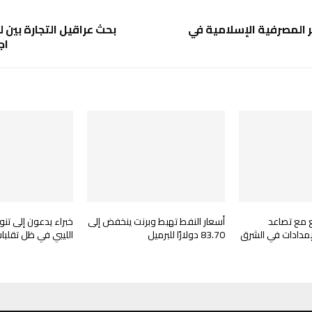
 المصرفية الإسلامية في
بحث عراقيل التجارة بين ل
اج
ع مع تصاعد
أسعار النفط تهبط وبرنت ينخفض إلى
خبراء يدعون إلى تنو
إمدادات في الشرق
83.70 دولارًا للبرميل
الليبي في ظل تقلبا