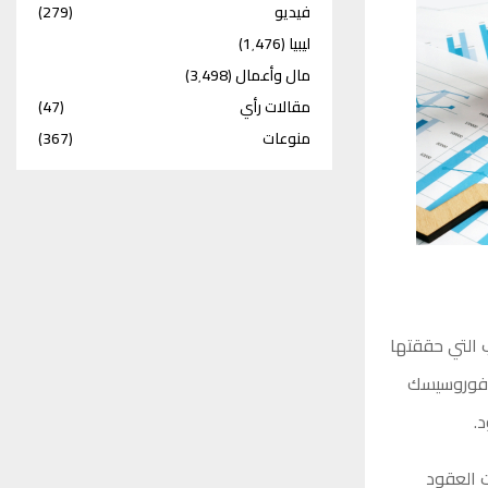
فيديو
(279)
ليبيا
(1٬476)
مال وأعمال
(3٬498)
مقالات رأي
(47)
منوعات
(367)
ب التي حققتها
نوفوروسيسك
.
رميل. كما تراجعت العقود