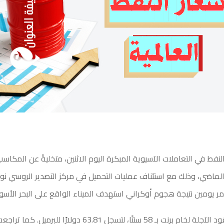
لنفط في التعاملات الآسيوية المبكرة اليوم الاثنين، متخليةً عن المكاس
الماضي، وذلك مع استئناف عمليات التحميل في مركز التصدير الروسي 
 يومين نتيجة هجوم أوكراني استهدف الميناء الواقع على البحر الأسود
وانخفضت العقود الآجلة لخام برنت بـ 58 سنتًا، لتسجل 63.81 دولارًا للب