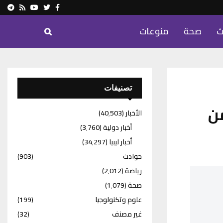
ram
Youtube
Rss
Twitter
Facebook
ث
صحة
منوعات
تصنيفات
من
الأخبار
(40٬503)
أخبار دولية
(3٬760)
أخبار ليبيا
(34٬297)
حوادث
(903)
رياضة
(2٬012)
صحة
(1٬079)
علوم وتكنولوجيا
(199)
غير مصنف
(32)