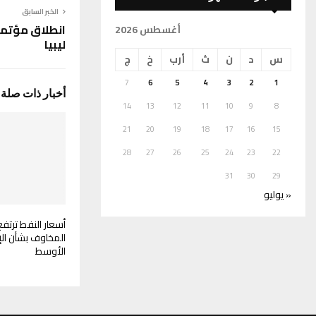
الخبر السابق
انطلاق مؤتمر
أغسطس 2026
ليبيا
س
د
ن
ث
أرب
خ
ج
7
6
5
4
3
2
1
أخبار ذات صلة
14
13
12
11
10
9
8
21
20
19
18
17
16
15
28
27
26
25
24
23
22
31
30
29
« يوليو
أسعار النفط ترتف
المخاوف بشأن ال
الأوسط