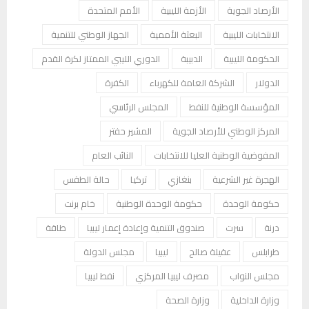
الأرصاد الجوية
الأزمة الليبية
الأمم المتحدة
الانتخابات الليبية
البعثة الأممية
الجهاز الوطني للتنمية
الحكومة الليبية
الدبيبة
الدوري الليبي الممتاز لكرة القدم
الدولار
الشركة العامة للكهرباء
الكفرة
المؤسسة الوطنية للنفط
المجلس الرئاسي
المركز الوطني للأرصاد الجوية
المشير حفتر
المفوضية الوطنية العليا للانتخابات
النائب العام
الهجرة غير الشرعية
بنغازي
تركيا
حالة الطقس
حكومة الوحدة
حكومة الوحدة الوطنية
خام برنت
درنة
سرت
صندوق التنمية وإعادة إعمار ليبيا
طاقة
طرابلس
عقيلة صالح
ليبيا
مجلس الدولة
مجلس النواب
مصرف ليبيا المركزي
نفط ليبيا
وزارة الداخلية
وزارة الصحة