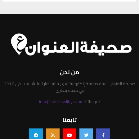
من نحن
صحيفة العنوان الليبية صحيفة إلكترونية تعني بنشر أخبار ليبيا. تأسست في 2017
في مدينة بنغازي.
لمراسلتنا:
info@addresslibya.com
تابعنا