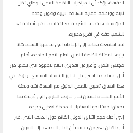
الدقيقة، يؤكد أن المرتكزات الناظمة للعمل الوطني تظل
ثابتة وواضحة: حماية السيادة الليبية وصون وحدة
المؤسسات، وتجديد الشرعية عبر انتخابات حرة وشفافة تعيد
للشعب حقه في تقرير مصيره.
لقد استمعت بعناية إلى الإحاطة التي قدمتها السيدة هانا
تيتيه، الممثلة الخاصة للأمين العام للأمم المتحدة، أمام
مجلس الأمن، وأعبر عن تقديري البالغ للجهود التي تبذلها من
أجل مساعدة الليبيين على تجاوز الانسداد السياسي، ونؤكد في
هذا السياق ترحيبي بالعمل الوثيق مع السيدة تيتيه وبعثة
الأمم المتحدة لضمان نجاح خارطة الطريق التي عُرضت بما
يجعلها جسرًا نحو الاستقرار، لا محطة تعطيل جديدة.
إنني أدرك حجم التباين الدولي القائم حول الملف الليبي، غير
أن ذلك لن يغير من حقيقة أن الحل لا يصنعه إلا الليبيون