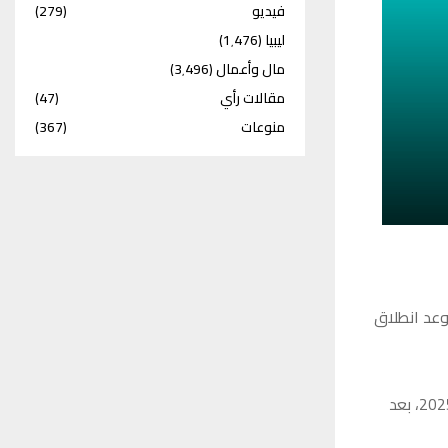
فيديو
(279)
ليبيا
(1٬476)
مال وأعمال
(3٬496)
مقالات رأي
(47)
منوعات
(367)
توبر المقبل سيكون موعد انطلاق
وكان فريق الأهلي طرابلس قد توّج بلقب الدوري الممتاز للموسم المنقضي 2024 – 2025، بعد