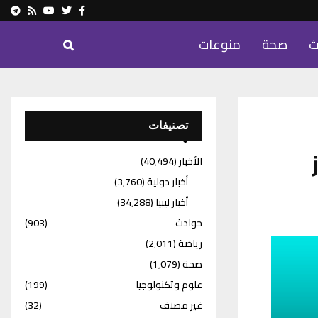
ram
Youtube
Rss
Twitter
Facebook
ث
صحة
منوعات
تصنيفات
الأخبار
(40٬494)
أخبار دولية
(3٬760)
أخبار ليبيا
(34٬288)
حوادث
(903)
رياضة
(2٬011)
صحة
(1٬079)
علوم وتكنولوجيا
(199)
غير مصنف
(32)