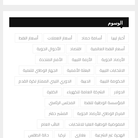
الوسوم
أخبار ليبيا
أسامة حماد
أسعار العملات
أسعار النفط
أسعار النفط العالمية
اقتصاد
الأحوال الجوية
الأرصاد الجوية
الأزمة الليبية
الأمم المتحدة
الانتخابات الليبية
البعثة الأممية
الجهاز الوطني للتنمية
الحكومة الليبية
الدبيبة
الدوري الليبي الممتاز لكرة القدم
الدولار
الشركة العامة للكهرباء
الكفرة
المؤسسة الوطنية للنفط
المجلس الرئاسي
المركز الوطني للأرصاد الجوية
المشير حفتر
المفوضية الوطنية العليا للانتخابات
النائب العام
الهجرة غير الشرعية
بنغازي
تركيا
حالة الطقس