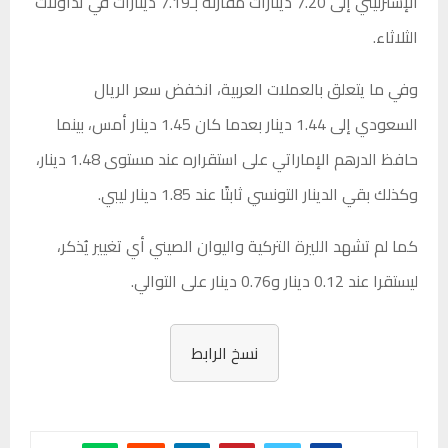
الإسترليني إلى 7.20 دينارات مقارنة بـ7.19 دينارات في تداولات
الثلاثاء.
وفي ما يتعلق بالعملات العربية، انخفض سعر الريال
السعودي إلى 1.44 دينار بعدما كان 1.45 دينار أمس، بينما
حافظ الدرهم الإماراتي على استقراره عند مستوى 1.48 دينار،
وكذلك بقي الدينار التونسي ثابتًا عند 1.85 دينار ليبي.
كما لم تشهد الليرة التركية واليوان الصيني أي تغيير يُذكر،
ليستقرا عند 0.12 دينار و0.76 دينار على التوالي.
نسخ الرابط