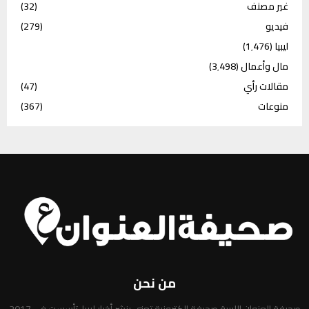
غير مصنف
(32)
فيديو
(279)
ليبيا
(1٬476)
مال وأعمال
(3٬498)
مقالات رأي
(47)
منوعات
(367)
من نحن