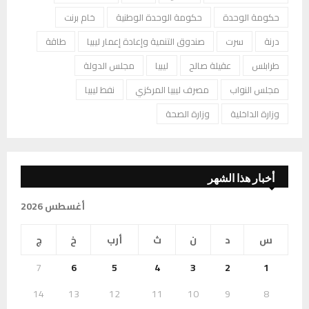
حكومة الوحدة
حكومة الوحدة الوطنية
خام برنت
درنة
سرت
صندوق التنمية وإعادة إعمار ليبيا
طاقة
طرابلس
عقيلة صالح
ليبيا
مجلس الدولة
مجلس النواب
مصرف ليبيا المركزي
نفط ليبيا
وزارة الداخلية
وزارة الصحة
أخبار هذا الشهر
أغسطس 2026
س
د
ن
ث
أرب
خ
ج
7
6
5
4
3
2
1
14
13
12
11
10
9
8