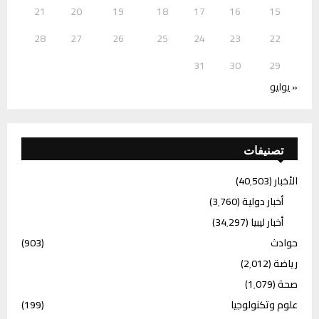
21
20
19
18
17
16
15
28
27
26
25
24
23
22
31
30
29
« يوليو
تصنيفات
الأخبار
(40٬503)
أخبار دولية
(3٬760)
أخبار ليبيا
(34٬297)
حوادث
(903)
رياضة
(2٬012)
صحة
(1٬079)
علوم وتكنولوجيا
(199)