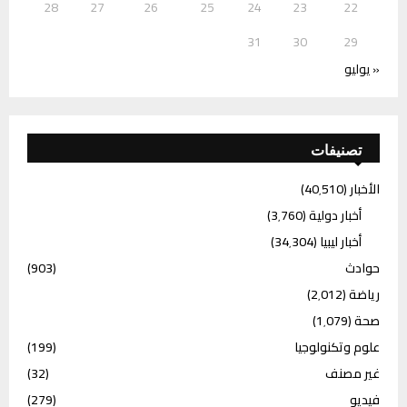
28
27
26
25
24
23
22
31
30
29
« يوليو
تصنيفات
الأخبار
(40٬510)
أخبار دولية
(3٬760)
أخبار ليبيا
(34٬304)
حوادث
(903)
رياضة
(2٬012)
صحة
(1٬079)
علوم وتكنولوجيا
(199)
غير مصنف
(32)
فيديو
(279)