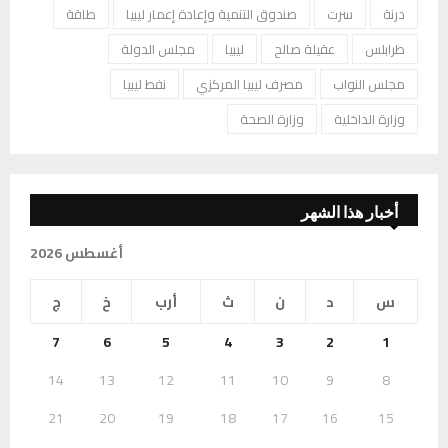
درنة
سرت
صندوق التنمية وإعادة إعمار ليبيا
طاقة
طرابلس
عقيلة صالح
ليبيا
مجلس الدولة
مجلس النواب
مصرف ليبيا المركزي
نفط ليبيا
وزارة الداخلية
وزارة الصحة
أخبار هذا الشهر
أغسطس 2026
س
د
ن
ث
أرب
خ
ج
7
6
5
4
3
2
1
14
13
12
11
10
9
8
21
20
19
18
17
16
15