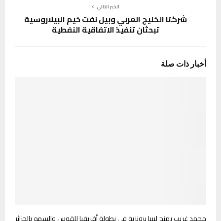
الخبر التالي
شركتا الخليج العربي وبيل نفت خيم البيلاروسية
تبحثان تنفيذ الاتفاقية النفطية
أخبار ذات صلة
محمد غريب يمنح ليبيا برونزية في بطولة أفريقيا للقوس والسهم بالجزائر