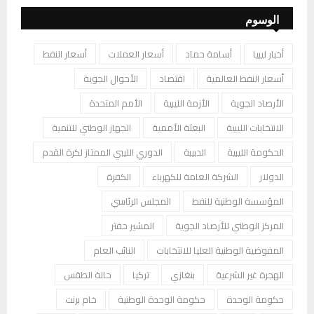
الوسوم
أخبار ليبيا
أسامة حماد
أسعار العملات
أسعار النفط
أسعار النفط العالمية
اقتصاد
الأحوال الجوية
الأرصاد الجوية
الأزمة الليبية
الأمم المتحدة
الانتخابات الليبية
البعثة الأممية
الجهاز الوطني للتنمية
الحكومة الليبية
الدبيبة
الدوري الليبي الممتاز لكرة القدم
الدولار
الشركة العامة للكهرباء
الكفرة
المؤسسة الوطنية للنفط
المجلس الرئاسي
المركز الوطني للأرصاد الجوية
المشير حفتر
المفوضية الوطنية العليا للانتخابات
النائب العام
الهجرة غير الشرعية
بنغازي
تركيا
حالة الطقس
حكومة الوحدة
حكومة الوحدة الوطنية
خام برنت