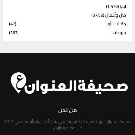
ليبيا
(1٬476)
مال وأعمال
(3٬498)
مقالات رأي
(47)
منوعات
(367)
من نحن
صحيفة العنوان الليبية صحيفة إلكترونية تعني بنشر أخبار ليبيا. تأسست في 2017
في مدينة بنغازي.