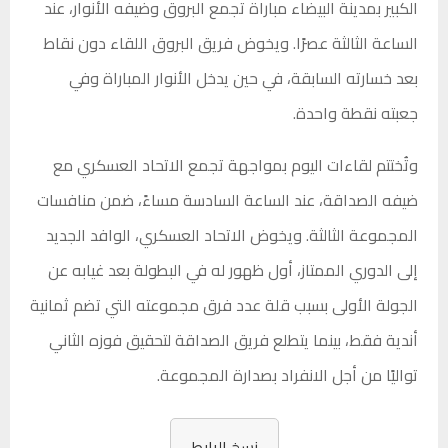
الكبير بمدينة البيضاء مباراة تجمع البروق وضيفه الأنوار، عند
الساعة الثالثة عصرًا. ويخوض فريق البروق اللقاء دون نقاط
بعد خسارته السابقة، في حين يدخل الأنوار المباراة وفي
جعبته نقطة واحدة.
وتُختتم لقاءات اليوم بمواجهة تجمع الاتحاد العسكري مع
ضيفه الصداقة، عند الساعة السادسة مساءً، ضمن منافسات
المجموعة الثالثة. ويخوض الاتحاد العسكري، الوافد الجديد
إلى الدوري الممتاز، أول ظهور له في البطولة بعد غيابه عن
الجولة الأولى بسبب قلة عدد فرق مجموعته التي تضم ثمانية
أندية فقط، بينما يتطلع فريق الصداقة لتحقيق فوزه الثاني
تواليًا من أجل الانفراد بصدارة المجموعة.
نسخ الرابط