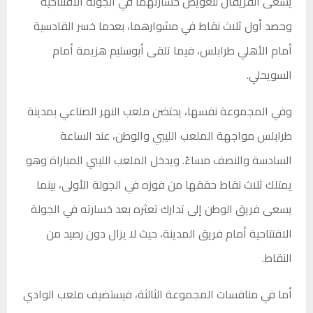
يسعى الفريقان لتعويض خسارتهما في الجولة الافتتاحية
وحصد أول ثلاث نقاط في مشوارهما، بعدما خسر القادسية
أمام الأهلي طرابلس، فيما تلقى أبوسليم هزيمة أمام
السويحلي.
وفي المجموعة نفسها، يحتضن ملعب النهر الصناعي بمدينة
طرابلس مواجهة الملعب الليبي والوطن، عند الساعة
السادسة والنصف مساءً. ويدخل الملعب الليبي المباراة وهو
يمتلك ثلاث نقاط حققها من فوزه في الجولة الأولى، بينما
يسعى فريق الوطن إلى تدارك تعثره بعد خسارته في الجولة
الافتتاحية أمام فريق المدينة، حيث لا يزال دون رصيد من
النقاط.
أما في منافسات المجموعة الثالثة، فيستضيف ملعب الوادي