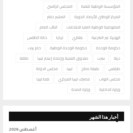
المؤسسة الوطنية للنفط
المجلس الرئاسي
المركز الوطني للأرصاد الجوية
المشير حفتر
المفوضية الوطنية العليا للانتخابات
النائب العام
الهجرة غير الشرعية
بنغازي
تركيا
حالة الطقس
حكومة الوحدة
حكومة الوحدة الوطنية
خام برنت
درنة
سرت
صندوق التنمية وإعادة إعمار ليبيا
طاقة
طرابلس
عقيلة صالح
ليبيا
مجلس الدولة
مجلس النواب
مصرف ليبيا المركزي
نفط ليبيا
وزارة الداخلية
وزارة الصحة
أخبار هذا الشهر
أغسطس 2026