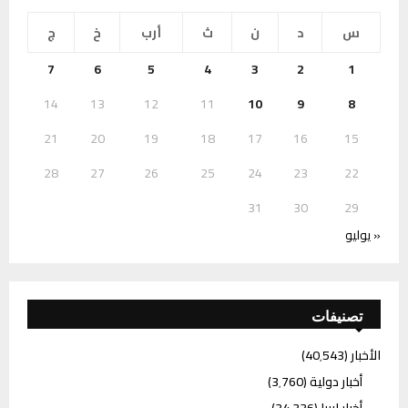
س
د
ن
ث
أرب
خ
ج
7
6
5
4
3
2
1
14
13
12
11
10
9
8
21
20
19
18
17
16
15
28
27
26
25
24
23
22
31
30
29
« يوليو
تصنيفات
الأخبار
(40٬543)
أخبار دولية
(3٬760)
أخبار ليبيا
(34٬336)