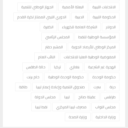
الانتخابات الليبية
البعثة الأممية
الجهاز الوطني للتنمية
الحكومة الليبية
الدبيبة
الدوري الليبي الممتاز لكرة القدم
الدولار
الشركة العامة للكهرباء
الكفرة
المؤسسة الوطنية للنفط
المجلس الرئاسي
المركز الوطني للأرصاد الجوية
المشير حفتر
المفوضية الوطنية العليا للانتخابات
النائب العام
الهجرة غير الشرعية
بنغازي
تركيا
حالة الطقس
حكومة الوحدة
حكومة الوحدة الوطنية
خام برنت
درنة
سرت
صندوق التنمية وإعادة إعمار ليبيا
طاقة
طرابلس
عقيلة صالح
ليبيا
مجلس الدولة
مجلس النواب
مصرف ليبيا المركزي
نفط ليبيا
وزارة الداخلية
وزارة الصحة