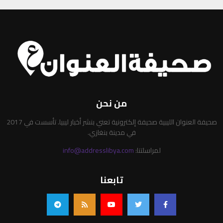
من نحن
صحيفة العنوان الليبية صحيفة إلكترونية تعني بنشر أخبار ليبيا. تأسست في 2017
في مدينة بنغازي.
لمراسلتنا:
info@addresslibya.com
تابعنا