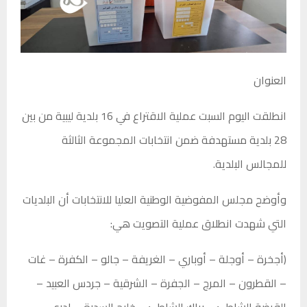
العنوان
انطلقت اليوم السبت عملية الاقتراع في 16 بلدية ليبية من بين
28 بلدية مستهدفة ضمن انتخابات المجموعة الثالثة
للمجالس البلدية.
وأوضح مجلس المفوضية الوطنية العليا للانتخابات أن البلديات
التي شهدت انطلاق عملية التصويت هي:
(أجخرة – أوجلة – أوباري – الغريفة – جالو – الكفرة – غات
– القطرون – المرج – الجفرة – الشرقية – جردس العبيد –
القرضة الشاطئ – براك الشاطئ – خليج السدرة – إدري